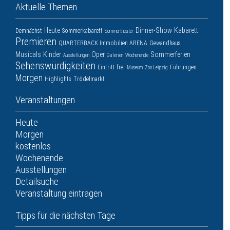
Aktuelle Themen
Heute
Dinner-Show
Kabarett
Demnächst
Sommerkabarett
Sommertheater
Premieren
QUARTERBACK Immobilien ARENA
Gewandhaus
Musicals
Kinder
Oper
Sommerferien
Ausstellungen
Galerien
Wochenende
Sehenswürdigkeiten
Eintritt frei
Führungen
Museum
Zoo Leipzig
Morgen
Highlights
Trödelmarkt
Veranstaltungen
Heute
Morgen
kostenlos
Wochenende
Ausstellungen
Detailsuche
Veranstaltung eintragen
Tipps für die nächsten Tage