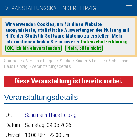
VERANSTALTUNGSKALENDER LEIPZIG
Wir verwenden Cookies, um für diese Website
anonymisierte, statistische Auswertungen der Nutzung mit
|
|
Hilfe der Statistik-Software Matomo zu erstellen. Mehr
heute
morgen
Detaillierte Suche
Informationen finden Sie in unserer
Datenschutzerklärung
.
OK, ich bin einverstanden
Nein, bitte nicht
Startseite
>
Veranstaltungen
>
Suche
>
Kinder & Familie
>
Schumann-
Haus Leipzig
> Veranstaltungsdetails
Diese Veranstaltung ist bereits vorbei.
Veranstaltungsdetails
Ort:
Schumann-Haus Leipzig
Datum:
Samstag, 09.05.2026
Uhrzeit:
18:00 Uhr - 22:00 Uhr