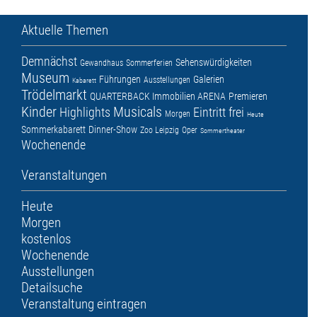
Aktuelle Themen
Demnächst
Sehenswürdigkeiten
Gewandhaus
Sommerferien
Museum
Führungen
Galerien
Ausstellungen
Kabarett
Trödelmarkt
QUARTERBACK Immobilien ARENA
Premieren
Kinder
Musicals
Highlights
Eintritt frei
Morgen
Heute
Sommerkabarett
Dinner-Show
Zoo Leipzig
Oper
Sommertheater
Wochenende
Veranstaltungen
Heute
Morgen
kostenlos
Wochenende
Ausstellungen
Detailsuche
Veranstaltung eintragen