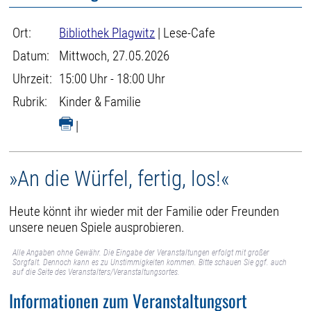
Ort:
Bibliothek Plagwitz
| Lese-Cafe
Datum:
Mittwoch, 27.05.2026
Uhrzeit:
15:00 Uhr - 18:00 Uhr
Rubrik:
Kinder & Familie
|
»An die Würfel, fertig, los!«
Heute könnt ihr wieder mit der Familie oder Freunden
unsere neuen Spiele ausprobieren.
Alle Angaben ohne Gewähr. Die Eingabe der Veranstaltungen erfolgt mit großer
Sorgfalt. Dennoch kann es zu Unstimmigkeiten kommen. Bitte schauen Sie ggf. auch
auf die Seite des Veranstalters/Veranstaltungsortes.
Informationen zum Veranstaltungsort