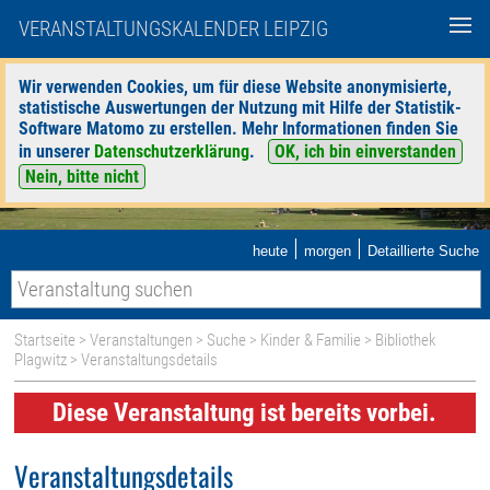
VERANSTALTUNGSKALENDER LEIPZIG
Wir verwenden Cookies, um für diese Website anonymisierte,
statistische Auswertungen der Nutzung mit Hilfe der Statistik-
Software Matomo zu erstellen. Mehr Informationen finden Sie
in unserer
Datenschutzerklärung
.
OK, ich bin einverstanden
Nein, bitte nicht
|
|
heute
morgen
Detaillierte Suche
Startseite
>
Veranstaltungen
>
Suche
>
Kinder & Familie
>
Bibliothek
Plagwitz
> Veranstaltungsdetails
Diese Veranstaltung ist bereits vorbei.
Veranstaltungsdetails