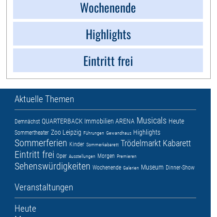
Wochenende
Highlights
Eintritt frei
Aktuelle Themen
Musicals
QUARTERBACK Immobilien ARENA
Heute
Demnächst
Zoo Leipzig
Highlights
Sommertheater
Führungen
Gewandhaus
Sommerferien
Trödelmarkt
Kabarett
Kinder
Sommerkabarett
Eintritt frei
Oper
Morgen
Ausstellungen
Premieren
Sehenswürdigkeiten
Museum
Wochenende
Dinner-Show
Galerien
Veranstaltungen
Heute