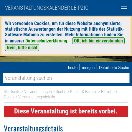
VERANSTALTUNGSKALENDER LEIPZIG
Wir verwenden Cookies, um für diese Website anonymisierte,
statistische Auswertungen der Nutzung mit Hilfe der Statistik-
Software Matomo zu erstellen. Mehr Informationen finden Sie
in unserer
Datenschutzerklärung
.
OK, ich bin einverstanden
Nein, bitte nicht
|
|
heute
morgen
Detaillierte Suche
Startseite
>
Veranstaltungen
>
Suche
>
Kinder & Familie
>
Bibliothek
Gohlis
> Veranstaltungsdetails
Diese Veranstaltung ist bereits vorbei.
Veranstaltungsdetails