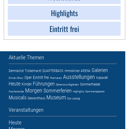
Highlights
Eintritt frei
Aktuelle Themen
Galerien
Demnächst
Trödelmarkt
QUARTERBACK Immobilien ARENA
Ausstellungen
Oper
Eintritt frei
Kabarett
Dinner-Show
Premieren
Heute
Führungen
Kinder
Sommertheater
Sehenswürdigkeiten
Morgen
Sommerferien
Wochenende
Highlights
Sommerkabarett
Museum
Musicals
Gewandhaus
Zoo Leipzig
Veranstaltungen
Heute