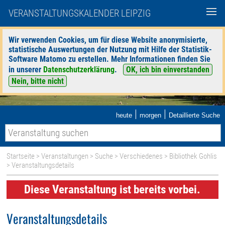
VERANSTALTUNGSKALENDER LEIPZIG
Wir verwenden Cookies, um für diese Website anonymisierte,
statistische Auswertungen der Nutzung mit Hilfe der Statistik-
Software Matomo zu erstellen. Mehr Informationen finden Sie
in unserer
Datenschutzerklärung
.
OK, ich bin einverstanden
Nein, bitte nicht
|
|
heute
morgen
Detaillierte Suche
Startseite
>
Veranstaltungen
>
Suche
>
Verschiedenes
>
Bibliothek Gohlis
> Veranstaltungsdetails
Diese Veranstaltung ist bereits vorbei.
Veranstaltungsdetails