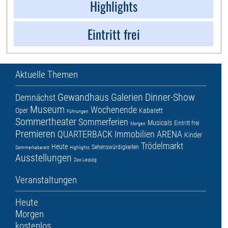
Highlights
Eintritt frei
Aktuelle Themen
Gewandhaus
Galerien
Dinner-Show
Demnächst
Museum
Wochenende
Oper
Kabarett
Führungen
Sommertheater
Sommerferien
Musicals
Eintritt frei
Morgen
Premieren
QUARTERBACK Immobilien ARENA
Kinder
Trödelmarkt
Heute
Sehenswürdigkeiten
Sommerkabarett
Highlights
Ausstellungen
Zoo Leipzig
Veranstaltungen
Heute
Morgen
kostenlos