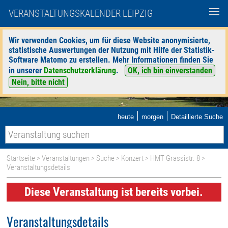
VERANSTALTUNGSKALENDER LEIPZIG
Wir verwenden Cookies, um für diese Website anonymisierte,
statistische Auswertungen der Nutzung mit Hilfe der Statistik-
Software Matomo zu erstellen. Mehr Informationen finden Sie
in unserer
Datenschutzerklärung
.
OK, ich bin einverstanden
Nein, bitte nicht
|
|
heute
morgen
Detaillierte Suche
Startseite
>
Veranstaltungen
>
Suche
>
Konzert
>
HMT Grassistr. 8
>
Veranstaltungsdetails
Diese Veranstaltung ist bereits vorbei.
Veranstaltungsdetails