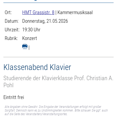
Ort:
HMT Grassistr. 8
| Kammermusiksaal
Datum:
Donnerstag, 21.05.2026
Uhrzeit:
19:30 Uhr
Rubrik:
Konzert
|
Klassenabend Klavier
Studierende der Klavierklasse Prof. Christian A.
Pohl
Eintritt frei
Alle Angaben ohne Gewähr. Die Eingabe der Veranstaltungen erfolgt mit großer
Sorgfalt. Dennoch kann es zu Unstimmigkeiten kommen. Bitte schauen Sie ggf. auch
auf die Seite des Veranstalters/Veranstaltungsortes.