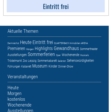
Eintritt frei
Aktuelle Themen
Heute
Eintritt frei
Demnächst
QUARTERBACK Immobilien ARENA
Gewandhaus
Premieren
Highlights
Sommertheater
Morgen
Sommerferien
Ausstellungen
Wochenende
Oper
Musicals
Sehenswürdigkeiten
Trödelmarkt
Zoo Leipzig
Sommerkabarett
Galerien
Museum
Kinder
Führungen
Kabarett
Dinner-Show
Veranstaltungen
Heute
Morgen
kostenlos
Wochenende
Ausstellungen