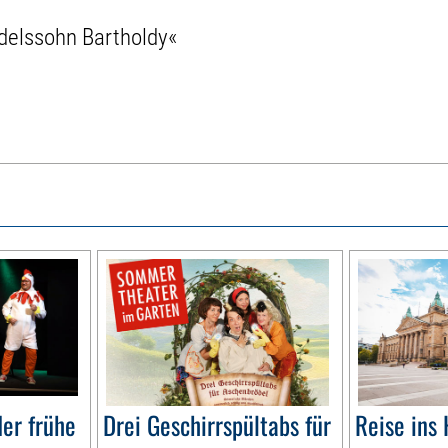
delssohn Bartholdy«
er frühe
Drei Geschirrspültabs für
Reise ins 