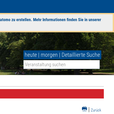
atomo zu erstellen. Mehr Informationen finden Sie in unserer
heute
|
morgen
|
Detaillierte Suche
|
Zurück