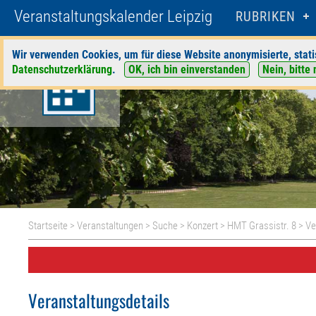
Veranstaltungskalender Leipzig
RUBRIKEN
Wir verwenden Cookies, um für diese Website anonymisierte, stati
Datenschutzerklärung
.
OK, ich bin einverstanden
Nein, bitte 
Startseite
>
Veranstaltungen
>
Suche
>
Konzert
>
HMT Grassistr. 8
> Ve
Veranstaltungsdetails