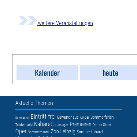
weitere Veranstaltungen
Kalender
heute
Aktuelle Themen
Eintritt frei
Gewandhaus
Sommerferien
Kinder
Demnächst
Kabarett
Premieren
Trödelmarkt
Dinner-Show
Führungen
Oper
Zoo Leipzig
Sommerkabarett
Sommertheater