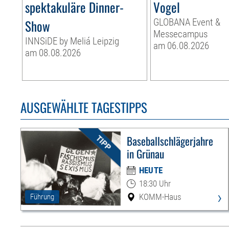
spektakuläre Dinner-
Vogel
Show
GLOBANA Event &
Messecampus
INNSiDE by Meliá Leipzig
am 06.08.2026
am 08.08.2026
AUSGEWÄHLTE TAGESTIPPS
Baseballschlägerjahre
in Grünau
HEUTE
18:30 Uhr
›
KOMM-Haus
Führung