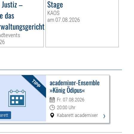
Justiz –
Stage
e das
KAOS
am 07.08.2026
waltungsgericht
adtevents
26
academixer-Ensemble
»König Ödipus«
Fr. 07.08.2026
20:00 Uhr
›
Kabarett academixer
arett