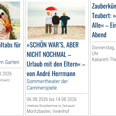
Zauberkün
Teubert: 
Alle« – Ei
Abend
ltabs für
»SCHÖN WAR’S, ABER
Donnerstag, 
NICHT NOCHMAL –
Uhr
Kabarett-Th
im Garten
Urlaub mit den Eltern« –
von André Herrmann
8.2026
Sommertheater der
eitraum)
n
Cammerspiele
06.08.2026 bis 14.08.2026
(mehrere Einzeltermine im Zeitraum)
Moritzbastei, Innenhof