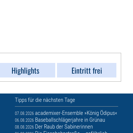
Highlights
Eintritt frei
Tipps für die nächsten Tage
academixer-Ensemble »König Ödipus«
07.08.2026
Baseballschlägerjahre in Grünau
06.08.2026
Der Raub der Sabinerinnen
08.08.2026