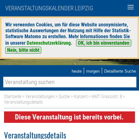
VERANSTALTUNGSKALENDER LEIPZIG
Wir verwenden Cookies, um für diese Website anonymisierte,
statistische Auswertungen der Nutzung mit Hilfe der Statistik-
Software Matomo zu erstellen. Mehr Informationen finden Sie
in unserer
Datenschutzerklärung
.
OK, ich bin einverstanden
Nein, bitte nicht
|
|
heute
morgen
Detaillierte Suche
Startseite
>
Veranstaltungen
>
Suche
>
Konzert
>
HMT Grassistr. 8
>
Veranstaltungsdetails
Diese Veranstaltung ist bereits vorbei.
Veranstaltungsdetails