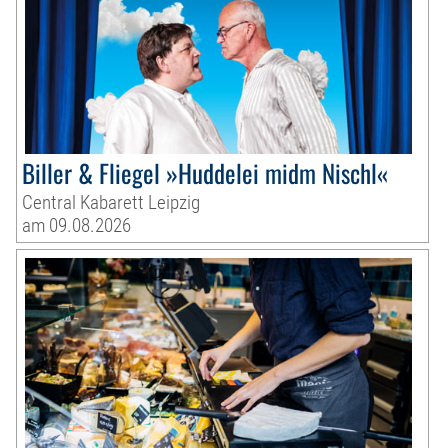
Biller & Fliegel »Huddelei midm Nischl«
Central Kabarett Leipzig
am 09.08.2026