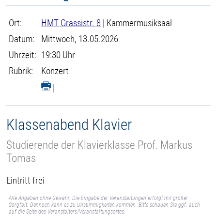
Ort:
HMT Grassistr. 8
| Kammermusiksaal
Datum:
Mittwoch, 13.05.2026
Uhrzeit:
19:30 Uhr
Rubrik:
Konzert
|
Klassenabend Klavier
Studierende der Klavierklasse Prof. Markus
Tomas
Eintritt frei
Alle Angaben ohne Gewähr. Die Eingabe der Veranstaltungen erfolgt mit großer
Sorgfalt. Dennoch kann es zu Unstimmigkeiten kommen. Bitte schauen Sie ggf. auch
auf die Seite des Veranstalters/Veranstaltungsortes.