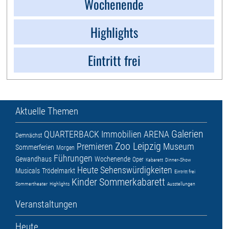
Wochenende
Highlights
Eintritt frei
Aktuelle Themen
Galerien
QUARTERBACK Immobilien ARENA
Demnächst
Zoo Leipzig
Premieren
Museum
Sommerferien
Morgen
Führungen
Gewandhaus
Wochenende
Oper
Kabarett
Dinner-Show
Heute
Sehenswürdigkeiten
Musicals
Trödelmarkt
Eintritt frei
Kinder
Sommerkabarett
Sommertheater
Highlights
Ausstellungen
Veranstaltungen
Heute