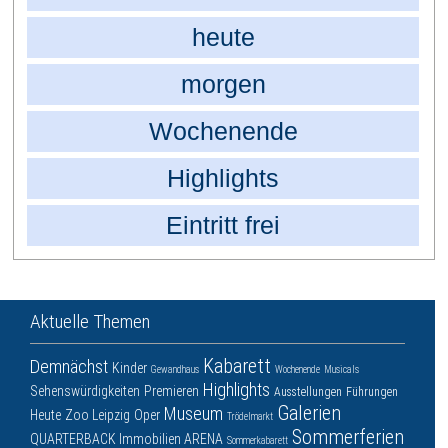
heute
morgen
Wochenende
Highlights
Eintritt frei
Aktuelle Themen
Kabarett
Demnächst
Kinder
Gewandhaus
Wochenende
Musicals
Highlights
Sehenswürdigkeiten
Premieren
Ausstellungen
Führungen
Galerien
Museum
Heute
Zoo Leipzig
Oper
Trödelmarkt
Sommerferien
QUARTERBACK Immobilien ARENA
Sommerkabarett