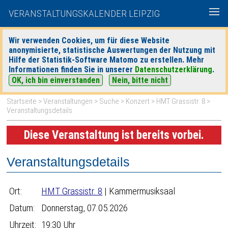
VERANSTALTUNGSKALENDER LEIPZIG
Wir verwenden Cookies, um für diese Website
anonymisierte, statistische Auswertungen der Nutzung mit
|
|
Hilfe der Statistik-Software Matomo zu erstellen. Mehr
heute
morgen
Detaillierte Suche
Informationen finden Sie in unserer
Datenschutzerklärung
.
OK, ich bin einverstanden
Nein, bitte nicht
Startseite
>
Veranstaltungen
>
Suche
>
Konzert
>
HMT Grassistr. 8
>
Veranstaltungsdetails
Diese Veranstaltung ist bereits vorbei.
Veranstaltungsdetails
Ort:
HMT Grassistr. 8
| Kammermusiksaal
Datum:
Donnerstag, 07.05.2026
Uhrzeit:
19:30 Uhr