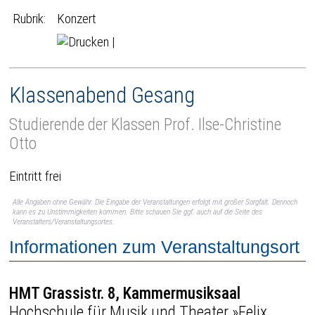
Rubrik:
Konzert
|
Klassenabend Gesang
Studierende der Klassen Prof. Ilse-Christine
Otto
Eintritt frei
Alle Angaben ohne Gewähr. Die Eingabe der Veranstaltungen erfolgt mit großer Sorgfalt. Dennoch
kann es zu Unstimmigkeiten kommen. Bitte schauen Sie ggf. auch auf die Seite des
Veranstalters/Veranstaltungsortes.
Informationen zum Veranstaltungsort
HMT Grassistr. 8, Kammermusiksaal
Hochschule für Musik und Theater »Felix