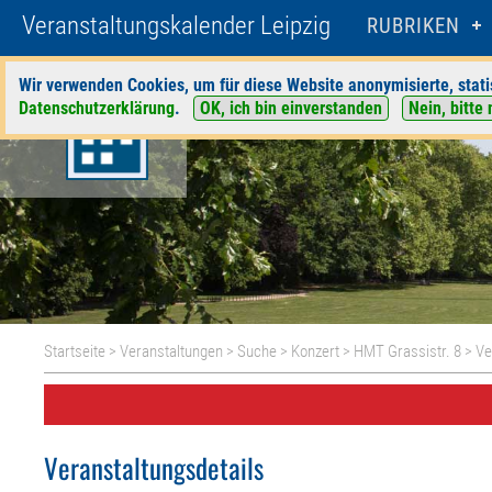
Veranstaltungskalender Leipzig
RUBRIKEN
Wir verwenden Cookies, um für diese Website anonymisierte, stati
Datenschutzerklärung
.
OK, ich bin einverstanden
Nein, bitte 
Startseite
>
Veranstaltungen
>
Suche
>
Konzert
>
HMT Grassistr. 8
> Ve
Veranstaltungsdetails