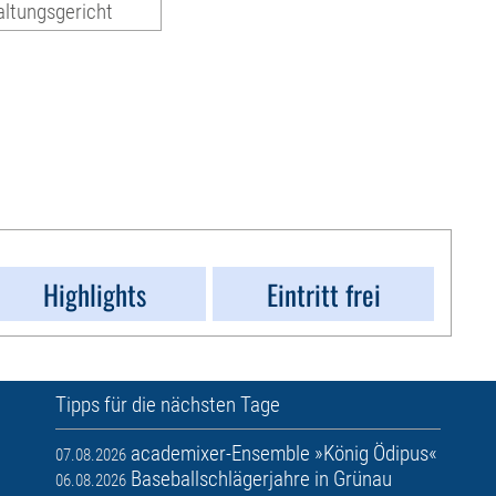
ltungsgericht
Highlights
Eintritt frei
Tipps für die nächsten Tage
academixer-Ensemble »König Ödipus«
07.08.2026
Baseballschlägerjahre in Grünau
06.08.2026