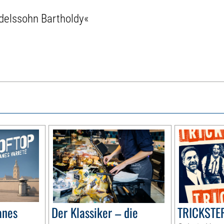
delssohn Bartholdy«
anes
Der Klassiker – die
TRICKSTER