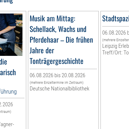
Musik am Mittag:
Stadtspaz
Schellack, Wachs und
06.08.2026 b
Pferdehaar – Die frühen
(mehrere Einzelte
Leipzig Erl
Jahre der
Treff/Ort: T
Tonträgergeschichte
die
narisch
06.08.2026 bis 20.08.2026
(mehrere Einzeltermine im Zeitraum)
Deutsche Nationalbibliothek
tführung
2.2026
eitraum)
Wagner-