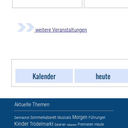
weitere Veranstaltungen
Kalender
heute
Aktuelle Themen
Morgen
Sommerkabarett
Musicals
Führungen
Demnächst
Kinder
Trödelmarkt
Premieren
Heute
Galerien
Kabarett