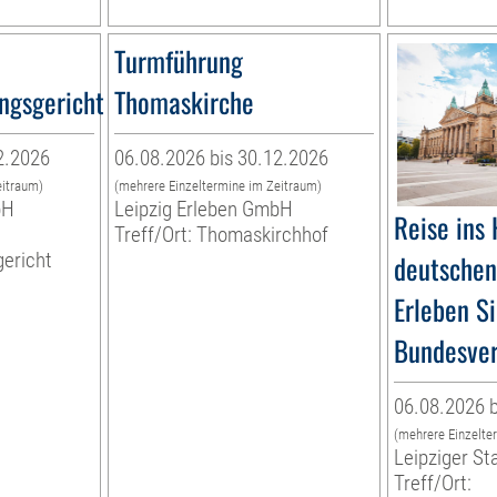
Turmführung
ngsgericht
Thomaskirche
2.2026
06.08.2026 bis 30.12.2026
eitraum)
(mehrere Einzeltermine im Zeitraum)
bH
Leipzig Erleben GmbH
Reise ins 
Treff/Ort: Thomaskirchhof
ericht
deutschen 
Erleben Si
Bundesver
06.08.2026 b
(mehrere Einzelte
Leipziger St
Treff/Ort: