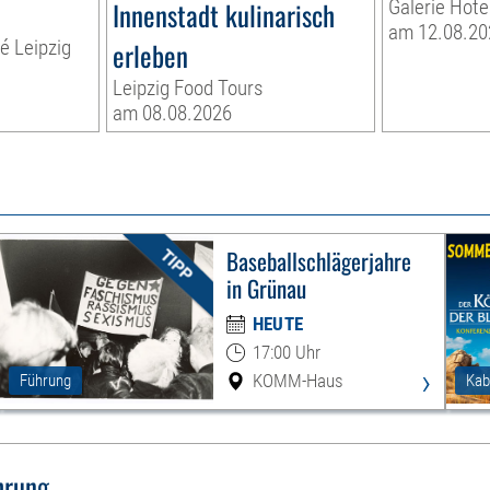
Innenstadt kulinarisch
Galerie Hote
am 12.08.20
té Leipzig
erleben
Leipzig Food Tours
am 08.08.2026
Baseballschlägerjahre
in Grünau
HEUTE
17:00 Uhr
›
KOMM-Haus
Führung
Kab
hrung