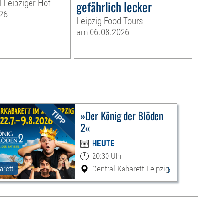
l Leipziger Hof
gefährlich lecker
26
Leipzig Food Tours
am 06.08.2026
»Der König der Blöden
2«
HEUTE
20:30 Uhr
›
Central Kabarett Leipzig
arett