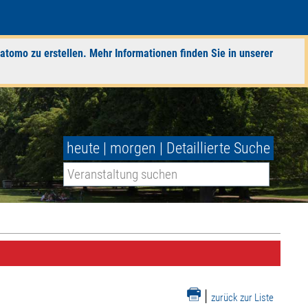
atomo zu erstellen. Mehr Informationen finden Sie in unserer
heute
|
morgen
|
Detaillierte Suche
|
zurück zur Liste