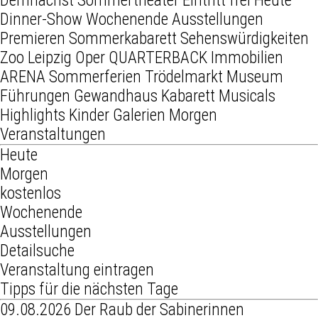
Demnächst
Sommertheater
Eintritt frei
Heute
Dinner-Show
Wochenende
Ausstellungen
Premieren
Sommerkabarett
Sehenswürdigkeiten
Zoo Leipzig
Oper
QUARTERBACK Immobilien
ARENA
Sommerferien
Trödelmarkt
Museum
Führungen
Gewandhaus
Kabarett
Musicals
Highlights
Kinder
Galerien
Morgen
Veranstaltungen
Heute
Morgen
kostenlos
Wochenende
Ausstellungen
Detailsuche
Veranstaltung eintragen
Tipps für die nächsten Tage
09.08.2026
Der Raub der Sabinerinnen