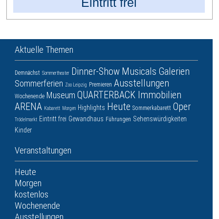
Eintritt frei
Aktuelle Themen
Dinner-Show
Musicals
Galerien
Demnächst
Sommertheater
Ausstellungen
Sommerferien
Premieren
Zoo Leipzig
QUARTERBACK Immobilien
Museum
Wochenende
ARENA
Heute
Oper
Highlights
Sommerkabarett
Kabarett
Morgen
Eintritt frei
Gewandhaus
Sehenswürdigkeiten
Führungen
Trödelmarkt
Kinder
Veranstaltungen
Heute
Morgen
kostenlos
Wochenende
Ausstellungen