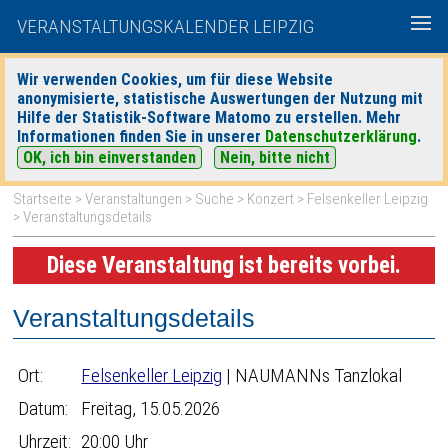
VERANSTALTUNGSKALENDER LEIPZIG
Wir verwenden Cookies, um für diese Website
anonymisierte, statistische Auswertungen der Nutzung mit
|
|
Hilfe der Statistik-Software Matomo zu erstellen. Mehr
heute
morgen
Detaillierte Suche
Informationen finden Sie in unserer
Datenschutzerklärung
.
OK, ich bin einverstanden
Nein, bitte nicht
Startseite
>
Veranstaltungen
>
Suche
>
Konzert
>
Felsenkeller Leipzig
> Veranstaltungsdetails
Diese Veranstaltung ist bereits vorbei.
Veranstaltungsdetails
Ort:
Felsenkeller Leipzig
| NAUMANNs Tanzlokal
Datum:
Freitag, 15.05.2026
Uhrzeit:
20:00 Uhr