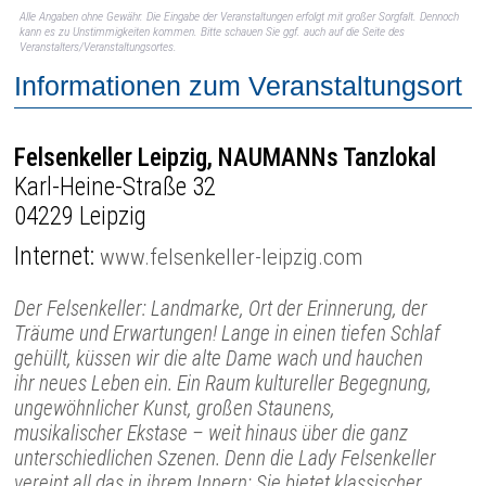
Alle Angaben ohne Gewähr. Die Eingabe der Veranstaltungen erfolgt mit großer Sorgfalt. Dennoch
kann es zu Unstimmigkeiten kommen. Bitte schauen Sie ggf. auch auf die Seite des
Veranstalters/Veranstaltungsortes.
Informationen zum Veranstaltungsort
Felsenkeller Leipzig, NAUMANNs Tanzlokal
Karl-Heine-Straße 32
04229 Leipzig
Internet:
www.felsenkeller-leipzig.com
Der Felsenkeller: Landmarke, Ort der Erinnerung, der
Träume und Erwartungen! Lange in einen tiefen Schlaf
gehüllt, küssen wir die alte Dame wach und hauchen
ihr neues Leben ein. Ein Raum kultureller Begegnung,
ungewöhnlicher Kunst, großen Staunens,
musikalischer Ekstase – weit hinaus über die ganz
unterschiedlichen Szenen. Denn die Lady Felsenkeller
vereint all das in ihrem Innern: Sie bietet klassischer