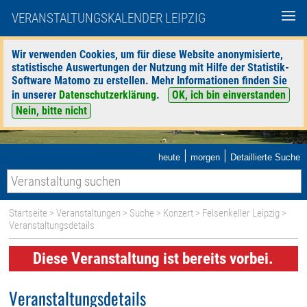
VERANSTALTUNGSKALENDER LEIPZIG
Wir verwenden Cookies, um für diese Website anonymisierte,
statistische Auswertungen der Nutzung mit Hilfe der Statistik-
Software Matomo zu erstellen. Mehr Informationen finden Sie
in unserer
Datenschutzerklärung
.
OK, ich bin einverstanden
Nein, bitte nicht
|
|
heute
morgen
Detaillierte Suche
Startseite
>
Veranstaltungen
>
Suche
>
Konzert
>
Felsenkeller Leipzig
>
Veranstaltungsdetails
Diese Veranstaltung ist bereits vorbei.
Veranstaltungsdetails