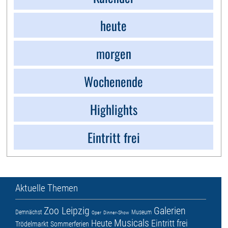
heute
morgen
Wochenende
Highlights
Eintritt frei
Aktuelle Themen
Zoo Leipzig
Galerien
Demnächst
Museum
Oper
Dinner-Show
Musicals
Heute
Eintritt frei
Trödelmarkt
Sommerferien