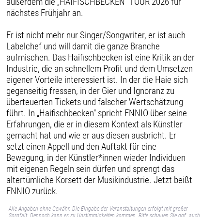
außerdem die „HAIFISCHBECKEN“ TOUR 2026 für
nächstes Frühjahr an.
Er ist nicht mehr nur Singer/Songwriter, er ist auch
Labelchef und will damit die ganze Branche
aufmischen. Das Haifischbecken ist eine Kritik an der
Industrie, die an schnellem Profit und dem Umsetzen
eigener Vorteile interessiert ist. In der die Haie sich
gegenseitig fressen, in der Gier und Ignoranz zu
überteuerten Tickets und falscher Wertschätzung
führt. In „Haifischbecken“ spricht ENNIO über seine
Erfahrungen, die er in diesem Kontext als Künstler
gemacht hat und wie er aus diesen ausbricht. Er
setzt einen Appell und den Auftakt für eine
Bewegung, in der Künstler*innen wieder Individuen
mit eigenen Regeln sein dürfen und sprengt das
altertümliche Korsett der Musikindustrie. Jetzt beißt
ENNIO zurück.
Alle Angaben ohne Gewähr. Die Eingabe der Veranstaltungen erfolgt mit großer
Sorgfalt. Dennoch kann es zu Unstimmigkeiten kommen. Bitte schauen Sie ggf. auch