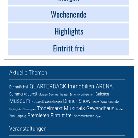
Wochenende
Highlights
Eintritt frei
Aktuelle Themen
QUARTERBACK Immobilien ARENA
Demnächst
Sommerkabarett
Galerien
Morgen
Sommertheater
Sehenswürdigkeiten
Museum
Dinner-Show
Kabarett
Wochenende
Ausstellungen
Heute
Musicals
Trödelmarkt
Gewandhaus
Highlights
Führungen
Kinder
Premieren
Eintritt frei
Zoo Leipzig
Sommerferien
Oper
Veranstaltungen