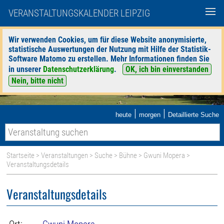
VERANSTALTUNGSKALENDER LEIPZIG
Wir verwenden Cookies, um für diese Website anonymisierte,
statistische Auswertungen der Nutzung mit Hilfe der Statistik-
Software Matomo zu erstellen. Mehr Informationen finden Sie
in unserer
Datenschutzerklärung
.
OK, ich bin einverstanden
Nein, bitte nicht
|
|
heute
morgen
Detaillierte Suche
Startseite
>
Veranstaltungen
>
Suche
>
Bühne
>
Gwuni Mopera
>
Veranstaltungsdetails
Veranstaltungsdetails