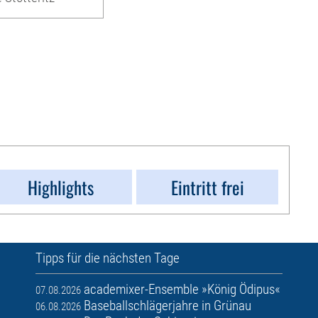
Highlights
Eintritt frei
Tipps für die nächsten Tage
academixer-Ensemble »König Ödipus«
07.08.2026
Baseballschlägerjahre in Grünau
06.08.2026