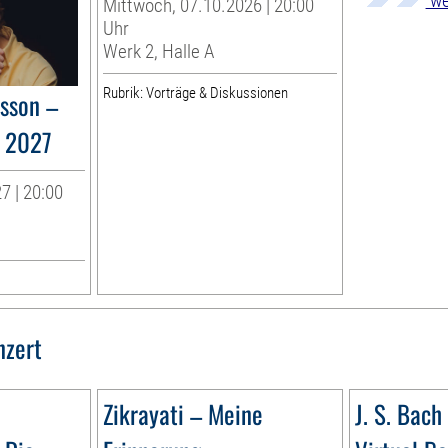
we
Mittwoch, 07.10.2026 | 20:00
Uhr
Werk 2, Halle A
Rubrik: Vorträge & Diskussionen
rsson –
y 2027
7 | 20:00
nzert
Zikrayati – Meine
J. S. Bach 