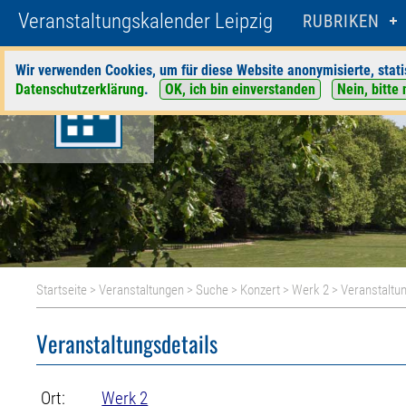
Veranstaltungskalender Leipzig
RUBRIKEN
Wir verwenden Cookies, um für diese Website anonymisierte, stati
Datenschutzerklärung
.
OK, ich bin einverstanden
Nein, bitte 
Startseite
>
Veranstaltungen
>
Suche
>
Konzert
>
Werk 2
> Veranstaltun
Veranstaltungsdetails
Ort:
Werk 2