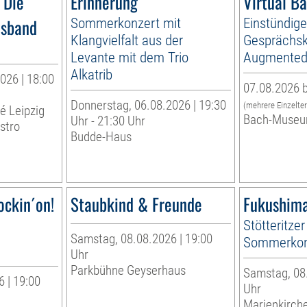
 Die
Erinnerung
Virtual B
esband
Sommerkonzert mit
Einstündig
Klangvielfalt aus der
Gesprächsk
Levante mit dem Trio
Augmented 
Alkatrib
026 | 18:00
07.08.2026 b
Donnerstag, 06.08.2026 | 19:30
(mehrere Einzelte
té Leipzig
Bach-Museu
Uhr - 21:30 Uhr
stro
Budde-Haus
ockin´on!
Staubkind & Freunde
Fukushima
Stötteritzer
Samstag, 08.08.2026 | 19:00
Sommerkon
Uhr
Parkbühne Geyserhaus
Samstag, 08.
 | 19:00
Uhr
Marienkirche