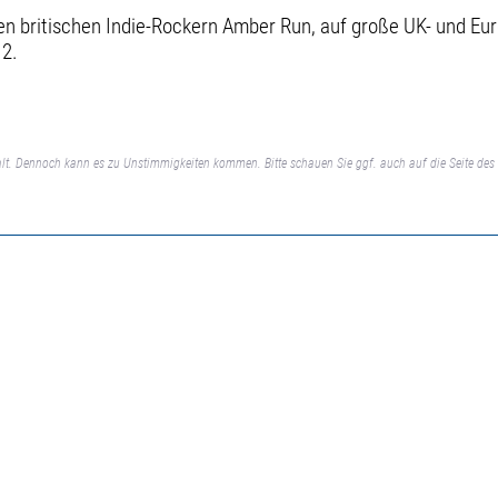
n britischen Indie-Rockern Amber Run, auf große UK- und Eur
 2.
lt. Dennoch kann es zu Unstimmigkeiten kommen. Bitte schauen Sie ggf. auch auf die Seite des 