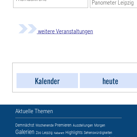
Panometer Leipzig
weitere Veranstaltungen
Kalender
heute
Aktuelle Themen
Demnächst
Premieren
Wochenende
Ausstellungen
Morgen
Galerien
Highlights
Zoo Leipzig
Sehenswürdigkeiten
Kabarett