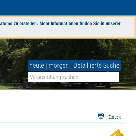
atomo zu erstellen. Mehr Informationen finden Sie in unserer
heute
|
morgen
|
Detaillierte Suche
|
Zurück