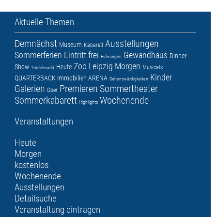
Aktuelle Themen
Demnächst
Ausstellungen
Museum
Kabarett
Sommerferien
Eintritt frei
Gewandhaus
Dinner-
Führungen
Zoo Leipzig
Morgen
Show
Heute
Musicals
Trödelmarkt
Kinder
QUARTERBACK Immobilien ARENA
Sehenswürdigkeiten
Galerien
Premieren
Sommertheater
Oper
Sommerkabarett
Wochenende
Highlights
Veranstaltungen
Heute
Morgen
kostenlos
Wochenende
Ausstellungen
Detailsuche
Veranstaltung eintragen