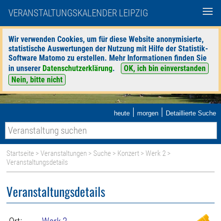
VERANSTALTUNGSKALENDER LEIPZIG
Wir verwenden Cookies, um für diese Website anonymisierte,
statistische Auswertungen der Nutzung mit Hilfe der Statistik-
Software Matomo zu erstellen. Mehr Informationen finden Sie
in unserer
Datenschutzerklärung
.
OK, ich bin einverstanden
Nein, bitte nicht
|
|
heute
morgen
Detaillierte Suche
Startseite
>
Veranstaltungen
>
Suche
>
Konzert
>
Werk 2
>
Veranstaltungsdetails
Veranstaltungsdetails