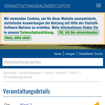
VERANSTALTUNGSKALENDER LEIPZIG
Wir verwenden Cookies, um für diese Website anonymisierte,
statistische Auswertungen der Nutzung mit Hilfe der Statistik-
Software Matomo zu erstellen. Mehr Informationen finden Sie
in unserer
Datenschutzerklärung
.
OK, ich bin einverstanden
Nein, bitte nicht
|
|
heute
morgen
Detaillierte Suche
Startseite
>
Veranstaltungen
>
Suche
>
Konzert
>
Werk 2
>
Veranstaltungsdetails
Veranstaltungsdetails