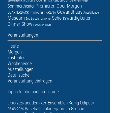
Musicals
Galerien
Sommerferien
Kinder
Premieren
Oper
Morgen
Sommertheater
Gewandhaus
QUARTERBACK Immobilien ARENA
Ausstellungen
Museum
Sehenswürdigkeiten
Zoo Leipzig
Eintritt frei
Dinner-Show
Führungen
Heute
Veranstaltungen
Heute
Morgen
kostenlos
Wochenende
Ausstellungen
Detailsuche
Veranstaltung eintragen
Tipps für die nächsten Tage
academixer-Ensemble »König Ödipus«
07.08.2026
Baseballschlägerjahre in Grünau
06.08.2026