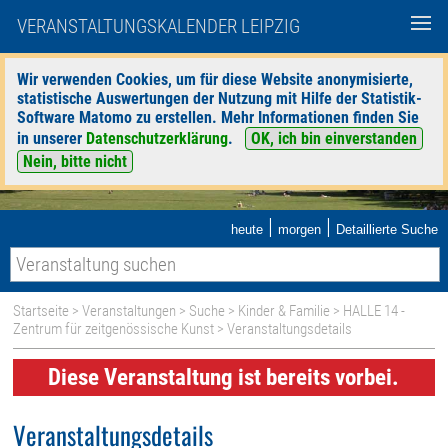
VERANSTALTUNGSKALENDER LEIPZIG
Wir verwenden Cookies, um für diese Website anonymisierte,
statistische Auswertungen der Nutzung mit Hilfe der Statistik-
Software Matomo zu erstellen. Mehr Informationen finden Sie
in unserer
Datenschutzerklärung
.
OK, ich bin einverstanden
Nein, bitte nicht
|
|
heute
morgen
Detaillierte Suche
Startseite
>
Veranstaltungen
>
Suche
>
Kinder & Familie
>
HALLE 14 -
Zentrum für zeitgenössische Kunst
> Veranstaltungsdetails
Diese Veranstaltung ist bereits vorbei.
Veranstaltungsdetails