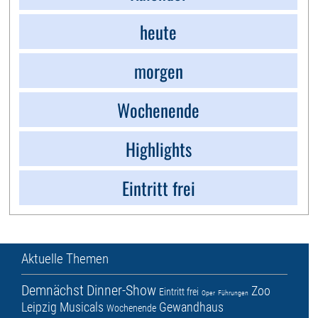
heute
morgen
Wochenende
Highlights
Eintritt frei
Aktuelle Themen
Demnächst
Dinner-Show
Zoo
Eintritt frei
Oper
Führungen
Leipzig
Musicals
Gewandhaus
Wochenende