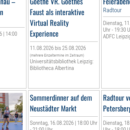
ünau –
Goethe VR. Goethes
Feieraben
ün
Faust als interaktive
Radtour
Virtual Reality
Dienstag, 11
Uhr - 19:30 
Experience
 | 14:00
ADFC Leipzig
11.08.2026 bis 25.08.2026
(mehrere Einzeltermine im Zeitraum)
Universitätsbibliothek Leipzig:
Bibliotheca Albertina
Sommerdinner auf dem
Radtour v
Neustädter Markt
Petersber
Sonntag, 16.08.2026 | 18:00 Uhr
Dienstag, 18
- 21:00 Uhr
Uhr - 18:00 