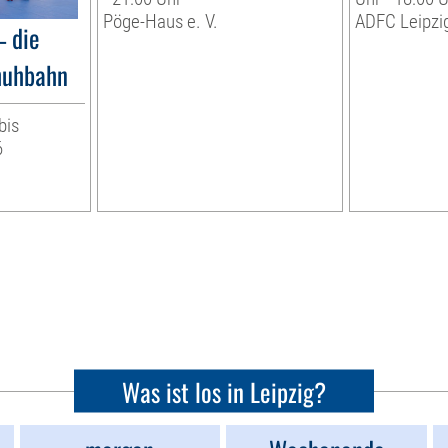
Pöge-Haus e. V.
ADFC Leipzig
– die
huhbahn
bis
6
Was ist los in Leipzig?