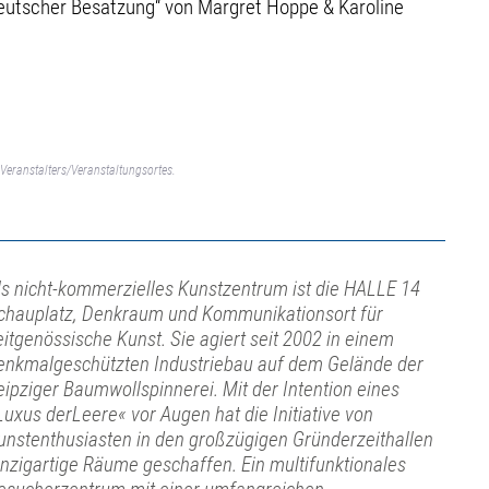
deutscher Besatzung“ von Margret Hoppe & Karoline
Veranstalters/Veranstaltungsortes.
ls nicht-kommerzielles Kunstzentrum ist die HALLE 14
chauplatz, Denkraum und Kommunikationsort für
eitgenössische Kunst. Sie agiert seit 2002 in einem
enkmalgeschützten Industriebau auf dem Gelände der
eipziger Baumwollspinnerei. Mit der Intention eines
Luxus derLeere« vor Augen hat die Initiative von
unstenthusiasten in den großzügigen Gründerzeithallen
inzigartige Räume geschaffen. Ein multifunktionales