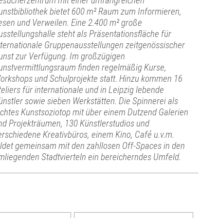
esucherzentrum mit einer umfangreichen
unstbibliothek bietet 600 m² Raum zum Informieren,
esen und Verweilen. Eine 2.400 m² große
usstellungshalle steht als Präsentationsfläche für
nternationale Gruppenausstellungen zeitgenössischer
unst zur Verfügung. Im großzügigen
unstvermittlungsraum finden regelmäßig Kurse,
orkshops und Schulprojekte statt. Hinzu kommen 16
teliers für internationale und in Leipzig lebende
ünstler sowie sieben Werkstätten. Die Spinnerei als
ichtes Kunstsoziotop mit über einem Dutzend Galerien
nd Projekträumen, 130 Künstlerstudios und
erschiedene Kreativbüros, einem Kino, Café u.v.m.
ildet gemeinsam mit den zahllosen Off-Spaces in den
mliegenden Stadtvierteln ein bereicherndes Umfeld.