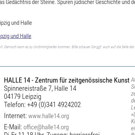
Das Gedächtnis der Steine. Spuren jüdischer Geschichte und 
ipzig und Halle
pzig und Halle
lt. Dennoch kann es zu Unstimmigkeiten kommen. Bitte schauen Sie ggf. auch auf die Seite des 
HALLE 14 - Zentrum für zeitgenössische Kunst
A
S
Spinnereistraße 7, Halle 14
z
04179 Leipzig
d
Telefon:
+49 (0)341 4924202
L
»
Internet:
www.halle14.org
K
E-Mail:
office@halle14.org
e