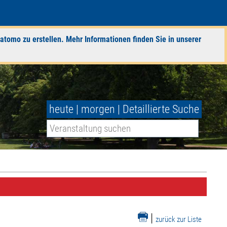
atomo zu erstellen. Mehr Informationen finden Sie in unserer
heute
|
morgen
|
Detaillierte Suche
|
zurück zur Liste