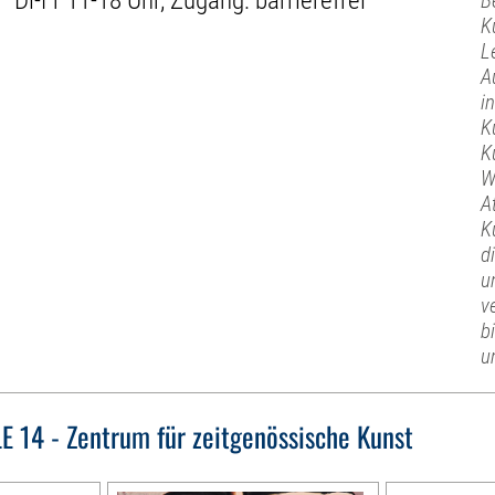
Di-Fr 11-18 Uhr, Zugang: barrierefrei
B
K
L
A
i
K
K
W
A
K
d
u
v
b
u
E 14 - Zentrum für zeitgenössische Kunst