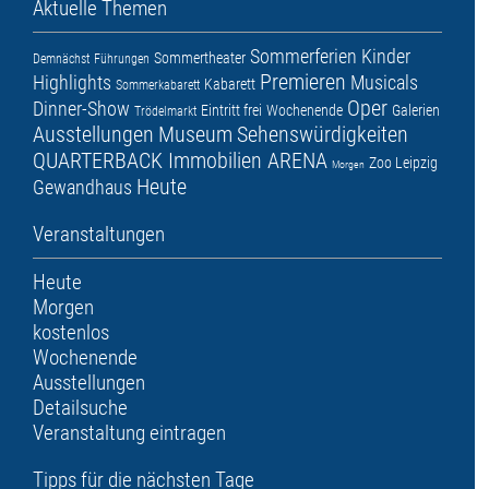
Aktuelle Themen
Sommerferien
Kinder
Sommertheater
Demnächst
Führungen
Premieren
Highlights
Musicals
Kabarett
Sommerkabarett
Oper
Dinner-Show
Eintritt frei
Wochenende
Galerien
Trödelmarkt
Ausstellungen
Museum
Sehenswürdigkeiten
QUARTERBACK Immobilien ARENA
Zoo Leipzig
Morgen
Heute
Gewandhaus
Veranstaltungen
Heute
Morgen
kostenlos
Wochenende
Ausstellungen
Detailsuche
Veranstaltung eintragen
Tipps für die nächsten Tage