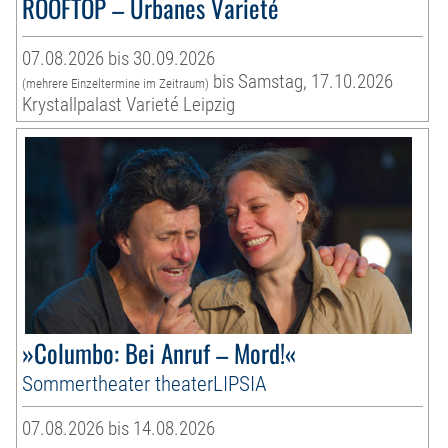
ROOFTOP – Urbanes Varieté
07.08.2026 bis 30.09.2026
bis Samstag, 17.10.2026
(mehrere Einzeltermine im Zeitraum)
Krystallpalast Varieté Leipzig
»Columbo: Bei Anruf – Mord!«
Sommertheater theaterLIPSIA
07.08.2026 bis 14.08.2026