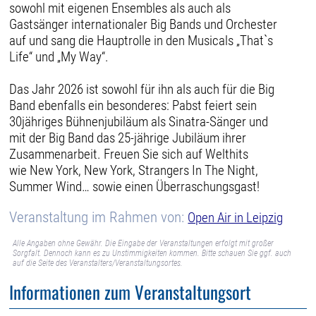
sowohl mit eigenen Ensembles als auch als
Gastsänger internationaler Big Bands und Orchester
auf und sang die Hauptrolle in den Musicals „That`s
Life“ und „My Way“.
Das Jahr 2026 ist sowohl für ihn als auch für die Big
Band ebenfalls ein besonderes: Pabst feiert sein
30jähriges Bühnenjubiläum als Sinatra-Sänger und
mit der Big Band das 25-jährige Jubiläum ihrer
Zusammenarbeit. Freuen Sie sich auf Welthits
wie New York, New York, Strangers In The Night,
Summer Wind… sowie einen Überraschungsgast!
Veranstaltung im Rahmen von:
Open Air in Leipzig
Alle Angaben ohne Gewähr. Die Eingabe der Veranstaltungen erfolgt mit großer
Sorgfalt. Dennoch kann es zu Unstimmigkeiten kommen. Bitte schauen Sie ggf. auch
auf die Seite des Veranstalters/Veranstaltungsortes.
Informationen zum Veranstaltungsort