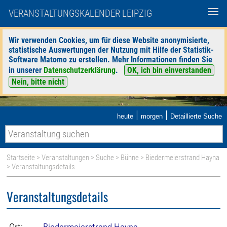
VERANSTALTUNGSKALENDER LEIPZIG
Wir verwenden Cookies, um für diese Website anonymisierte,
statistische Auswertungen der Nutzung mit Hilfe der Statistik-
Software Matomo zu erstellen. Mehr Informationen finden Sie
in unserer
Datenschutzerklärung
.
OK, ich bin einverstanden
Nein, bitte nicht
|
|
heute
morgen
Detaillierte Suche
Startseite
>
Veranstaltungen
>
Suche
>
Bühne
>
Biedermeierstrand Hayna
> Veranstaltungsdetails
Veranstaltungsdetails