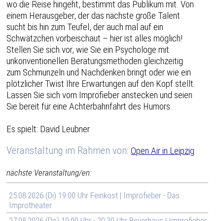
wo die Reise hingeht, bestimmt das Publikum mit. Von
einem Herausgeber, der das nächste große Talent
sucht bis hin zum Teufel, der auch mal auf ein
Schwätzchen vorbeischaut – hier ist alles möglich!
Stellen Sie sich vor, wie Sie ein Psychologe mit
unkonventionellen Beratungsmethoden gleichzeitig
zum Schmunzeln und Nachdenken bringt oder wie ein
plötzlicher Twist Ihre Erwartungen auf den Kopf stellt.
Lassen Sie sich vom Improfieber anstecken und seien
Sie bereit für eine Achterbahnfahrt des Humors.
Es spielt: David Leubner
Veranstaltung im Rahmen von:
Open Air in Leipzig
nächste Veranstaltung/en:
25.08.2026 (Di) 19:00 Uhr Feinkost | Improfieber - Das
Improtheater
27.08.2026 (Do) 19:00 Uhr - 20:30 Uhr Beyerhaus | Improfieber