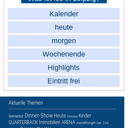
Kalender
heute
morgen
Wochenende
Highlights
Eintritt frei
Aktuelle Themen
Dinner-Show
Heute
Kinder
Demnächst
Führungen
QUARTERBACK Immobilien ARENA
Ausstellungen
Zoo
Oper