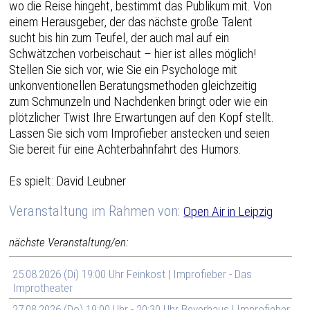
wo die Reise hingeht, bestimmt das Publikum mit. Von
einem Herausgeber, der das nächste große Talent
sucht bis hin zum Teufel, der auch mal auf ein
Schwätzchen vorbeischaut – hier ist alles möglich!
Stellen Sie sich vor, wie Sie ein Psychologe mit
unkonventionellen Beratungsmethoden gleichzeitig
zum Schmunzeln und Nachdenken bringt oder wie ein
plötzlicher Twist Ihre Erwartungen auf den Kopf stellt.
Lassen Sie sich vom Improfieber anstecken und seien
Sie bereit für eine Achterbahnfahrt des Humors.
Es spielt: David Leubner
Veranstaltung im Rahmen von:
Open Air in Leipzig
nächste Veranstaltung/en:
25.08.2026 (Di) 19:00 Uhr Feinkost | Improfieber - Das
Improtheater
27.08.2026 (Do) 19:00 Uhr - 20:30 Uhr Beyerhaus | Improfieber