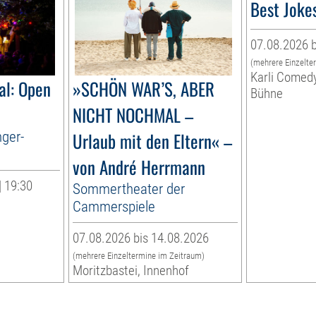
Best Joke
07.08.2026 b
(mehrere Einzelte
Karli Comed
al: Open
»SCHÖN WAR’S, ABER
Bühne
NICHT NOCHMAL –
nger-
Urlaub mit den Eltern« –
von André Herrmann
| 19:30
Sommertheater der
Cammerspiele
07.08.2026 bis 14.08.2026
(mehrere Einzeltermine im Zeitraum)
Moritzbastei, Innenhof