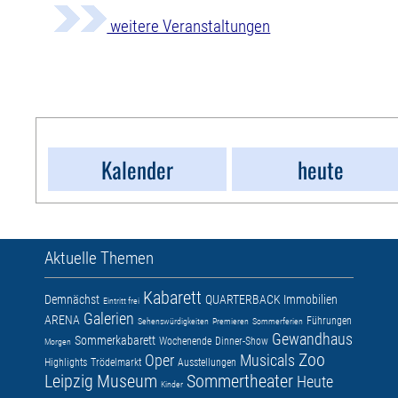
weitere Veranstaltungen
Kalender
heute
Aktuelle Themen
Kabarett
Demnächst
QUARTERBACK Immobilien
Eintritt frei
Galerien
ARENA
Führungen
Sehenswürdigkeiten
Premieren
Sommerferien
Gewandhaus
Sommerkabarett
Wochenende
Dinner-Show
Morgen
Zoo
Oper
Musicals
Highlights
Trödelmarkt
Ausstellungen
Leipzig
Museum
Sommertheater
Heute
Kinder