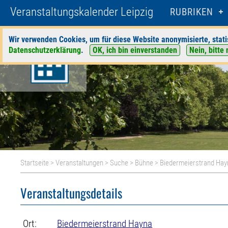
Veranstaltungskalender Leipzig
RUBRIKEN
Wir verwenden Cookies, um für diese Website anonymisierte, stati
Datenschutzerklärung
.
OK, ich bin einverstanden
Nein, bitte 
Startseite
>
Veranstaltungen
>
Suche
>
Bühne
>
Biedermeierstrand Hay
Veranstaltungsdetails
Ort:
Biedermeierstrand Hayna