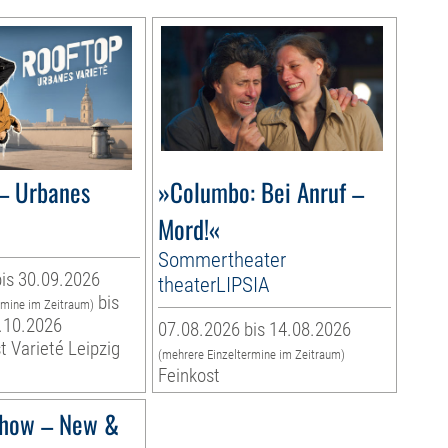
– Urbanes
»Columbo: Bei Anruf –
Mord!«
Sommertheater
is 30.09.2026
theaterLIPSIA
bis
rmine im Zeitraum)
.10.2026
07.08.2026 bis 14.08.2026
t Varieté Leipzig
(mehrere Einzeltermine im Zeitraum)
Feinkost
how – New &