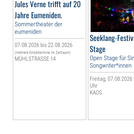
Jules Verne trifft auf 20
Jahre Eumeniden.
Sommertheater der
eumeniden
Seeklang-Festiv
07.08.2026 bis 22.08.2026
Stage
(mehrere Einzeltermine im Zeitraum)
Open Stage für Si
MÜHLSTRASSE 14
Songwriter*innen
Freitag, 07.08.2026 
Uhr
KAOS