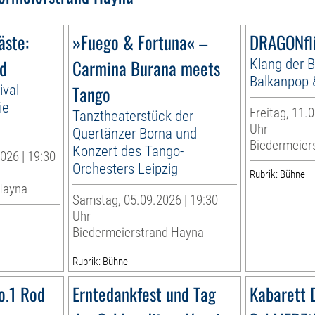
ste:
»Fuego & Fortuna« –
DRAGONfl
nd
Carmina Burana meets
Klang der B
Balkanpop 
ival
Tango
ie
Freitag, 11.0
Tanztheaterstück der
Uhr
Quertänzer Borna und
Biedermeier
Konzert des Tango-
026 | 19:30
Orchesters Leipzig
Rubrik: Bühne
Hayna
Samstag, 05.09.2026 | 19:30
Uhr
Biedermeierstrand Hayna
Rubrik: Bühne
o.1 Rod
Erntedankfest und Tag
Kabarett 