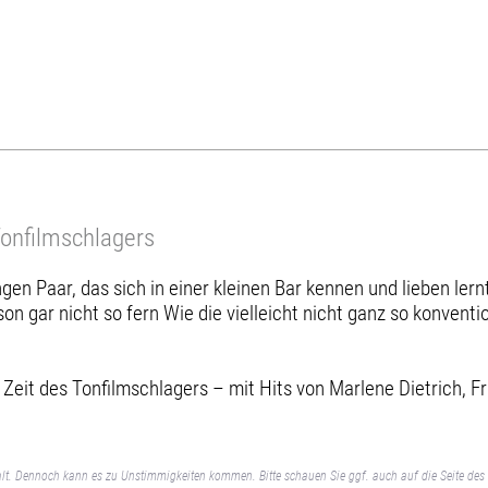
Tonfilmschlagers
en Paar, das sich in einer kleinen Bar kennen und lieben lern
rson gar nicht so fern Wie die vielleicht nicht ganz so konvent
Zeit des Tonfilmschlagers – mit Hits von Marlene Dietrich, F
lt. Dennoch kann es zu Unstimmigkeiten kommen. Bitte schauen Sie ggf. auch auf die Seite des 