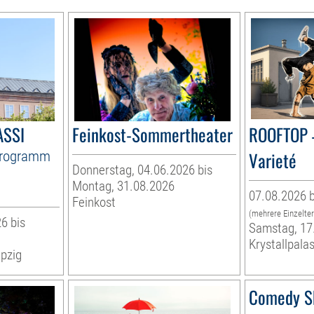
ASSI
Feinkost-Sommertheater
ROOFTOP 
Programm
Varieté
Donnerstag, 04.06.2026 bis
Montag, 31.08.2026
07.08.2026 b
Feinkost
(mehrere Einzelte
6 bis
Samstag, 17
Krystallpalas
pzig
Comedy S