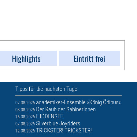
Highlights
Eintritt frei
Tipps für die nächsten Tage
academixer-Ensemble »König Ödipus«
07.08.2026
Der Raub der Sabinerinnen
08.08.2026
HIDDENSEE
16.08.2026
Silverblue Joyriders
07.08.2026
TRICKSTER! TRICKSTER!
12.08.2026