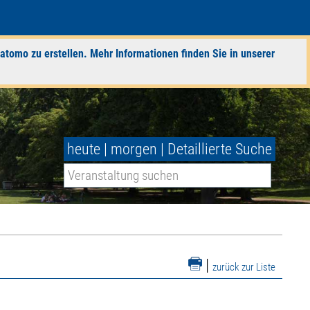
atomo zu erstellen. Mehr Informationen finden Sie in unserer
heute
|
morgen
|
Detaillierte Suche
|
zurück zur Liste