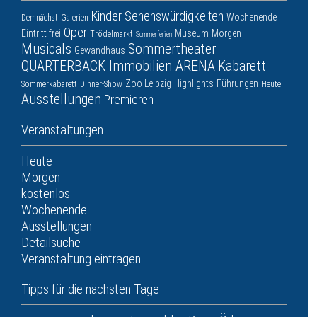
Kinder
Sehenswürdigkeiten
Wochenende
Demnächst
Galerien
Oper
Eintritt frei
Museum
Morgen
Trödelmarkt
Sommerferien
Musicals
Sommertheater
Gewandhaus
QUARTERBACK Immobilien ARENA
Kabarett
Zoo Leipzig
Highlights
Führungen
Sommerkabarett
Dinner-Show
Heute
Ausstellungen
Premieren
Veranstaltungen
Heute
Morgen
kostenlos
Wochenende
Ausstellungen
Detailsuche
Veranstaltung eintragen
Tipps für die nächsten Tage