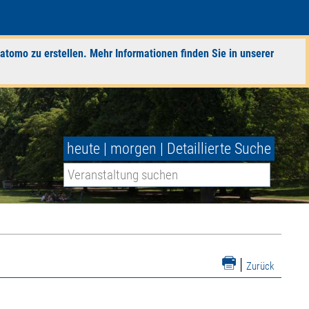
atomo zu erstellen. Mehr Informationen finden Sie in unserer
heute
|
morgen
|
Detaillierte Suche
|
Zurück