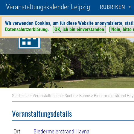
Veranstaltungskalender Leipzig
RUBRIKEN
Wir verwenden Cookies, um für diese Website anonymisierte, stati
Datenschutzerklärung
.
OK, ich bin einverstanden
Nein, bitte 
Startseite
>
Veranstaltungen
>
Suche
>
Bühne
>
Biedermeierstrand Hay
Veranstaltungsdetails
Ort:
Biedermeierstrand Hayna