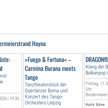
ermeierstrand Hayna
ste:
»Fuego & Fortuna« –
DRAGONfl
nd
Carmina Burana meets
Klang der B
Balkanpop 
ival
Tango
ie
Freitag, 11.0
Tanztheaterstück der
Uhr
Quertänzer Borna und
Biedermeier
Konzert des Tango-
026 | 19:30
Orchesters Leipzig
Rubrik: Bühne