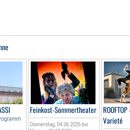
hne
ASSI
Feinkost-Sommertheater
ROOFTOP 
Programm
Varieté
Donnerstag, 04.06.2026 bis