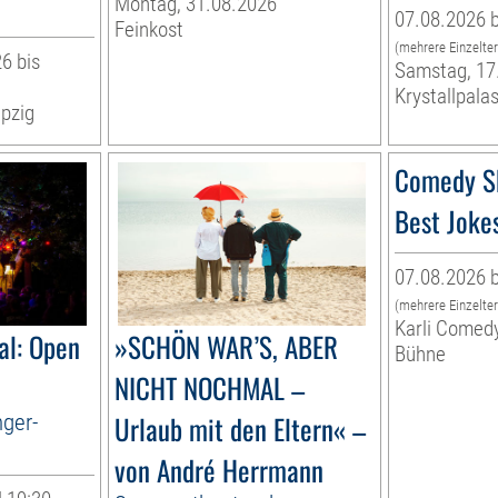
Montag, 31.08.2026
07.08.2026 b
Feinkost
(mehrere Einzelte
6 bis
Samstag, 17
Krystallpalas
pzig
Comedy S
Best Joke
07.08.2026 b
(mehrere Einzelte
Karli Comed
al: Open
»SCHÖN WAR’S, ABER
Bühne
NICHT NOCHMAL –
nger-
Urlaub mit den Eltern« –
von André Herrmann