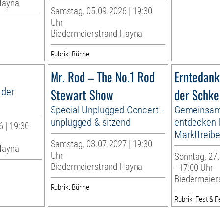
Hayna
Samstag, 05.09.2026 | 19:30
Uhr
Biedermeierstrand Hayna
Rubrik: Bühne
Mr. Rod – The No.1 Rod
Erntedank
 der
Stewart Show
der Schke
Special Unplugged Concert -
Gemeinsam
unplugged & sitzend
entdecken 
 | 19:30
Markttreib
Samstag, 03.07.2027 | 19:30
Hayna
Uhr
Sonntag, 27.
Biedermeierstrand Hayna
- 17:00 Uhr
Biedermeier
Rubrik: Bühne
Rubrik: Fest & Fe