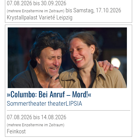
07.08.2026 bis 30.09.2026
bis Samstag, 17.10.2026
(mehrere Einzeltermine im Zeitraum)
Krystallpalast Varieté Leipzig
»Columbo: Bei Anruf – Mord!«
Sommertheater theaterLIPSIA
07.08.2026 bis 14.08.2026
(mehrere Einzeltermine im Zeitraum)
Feinkost