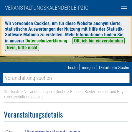
VERANSTALTUNGSKALENDER LEIPZIG
Wir verwenden Cookies, um für diese Website anonymisierte,
statistische Auswertungen der Nutzung mit Hilfe der Statistik-
Software Matomo zu erstellen. Mehr Informationen finden Sie
in unserer
Datenschutzerklärung
.
OK, ich bin einverstanden
Nein, bitte nicht
|
|
heute
morgen
Detaillierte Suche
Startseite
>
Veranstaltungen
>
Suche
>
Bühne
>
Biedermeierstrand Hayna
> Veranstaltungsdetails
Veranstaltungsdetails