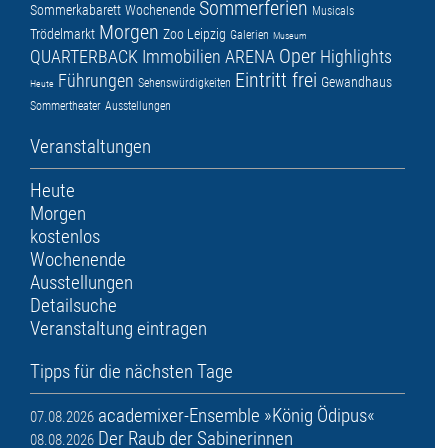
Sommerferien
Sommerkabarett
Wochenende
Musicals
Morgen
Trödelmarkt
Zoo Leipzig
Galerien
Museum
Oper
QUARTERBACK Immobilien ARENA
Highlights
Eintritt frei
Führungen
Gewandhaus
Sehenswürdigkeiten
Heute
Sommertheater
Ausstellungen
Veranstaltungen
Heute
Morgen
kostenlos
Wochenende
Ausstellungen
Detailsuche
Veranstaltung eintragen
Tipps für die nächsten Tage
academixer-Ensemble »König Ödipus«
07.08.2026
Der Raub der Sabinerinnen
08.08.2026