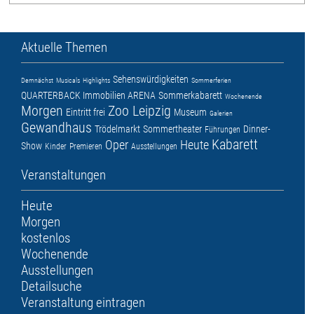
Aktuelle Themen
Sehenswürdigkeiten
Demnächst
Musicals
Highlights
Sommerferien
QUARTERBACK Immobilien ARENA
Sommerkabarett
Wochenende
Morgen
Zoo Leipzig
Eintritt frei
Museum
Galerien
Gewandhaus
Trödelmarkt
Sommertheater
Dinner-
Führungen
Kabarett
Oper
Heute
Show
Kinder
Premieren
Ausstellungen
Veranstaltungen
Heute
Morgen
kostenlos
Wochenende
Ausstellungen
Detailsuche
Veranstaltung eintragen