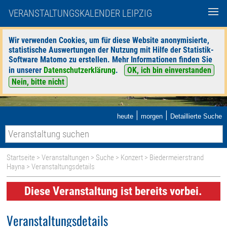
VERANSTALTUNGSKALENDER LEIPZIG
Wir verwenden Cookies, um für diese Website anonymisierte,
statistische Auswertungen der Nutzung mit Hilfe der Statistik-
Software Matomo zu erstellen. Mehr Informationen finden Sie
in unserer
Datenschutzerklärung
.
OK, ich bin einverstanden
Nein, bitte nicht
|
|
heute
morgen
Detaillierte Suche
Startseite
>
Veranstaltungen
>
Suche
>
Konzert
>
Biedermeierstrand
Hayna
> Veranstaltungsdetails
Diese Veranstaltung ist bereits vorbei.
Veranstaltungsdetails