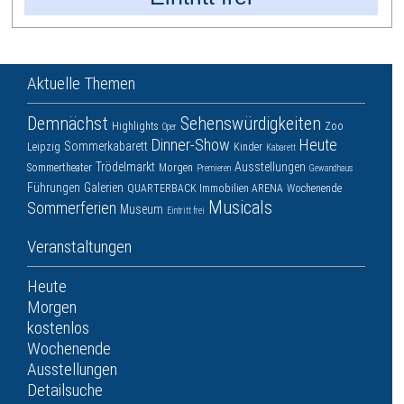
Aktuelle Themen
Demnächst
Sehenswürdigkeiten
Highlights
Zoo
Oper
Dinner-Show
Heute
Sommerkabarett
Leipzig
Kinder
Kabarett
Trödelmarkt
Ausstellungen
Sommertheater
Morgen
Premieren
Gewandhaus
Führungen
Galerien
QUARTERBACK Immobilien ARENA
Wochenende
Musicals
Sommerferien
Museum
Eintritt frei
Veranstaltungen
Heute
Morgen
kostenlos
Wochenende
Ausstellungen
Detailsuche