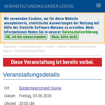
VERANSTALTUNGSKALENDER LEIPZIG
Wir verwenden Cookies, um für diese Website
anonymisierte, statistische Auswertungen der Nutzung mit
|
|
Hilfe der Statistik-Software Matomo zu erstellen. Mehr
heute
morgen
Detaillierte Suche
Informationen finden Sie in unserer
Datenschutzerklärung
.
OK, ich bin einverstanden
Nein, bitte nicht
Startseite
>
Veranstaltungen
>
Suche
>
Bühne
>
Biedermeierstrand
Hayna
> Veranstaltungsdetails
Diese Veranstaltung ist bereits vorbei.
Veranstaltungsdetails
Ort:
Biedermeierstrand Hayna
Datum:
Freitag, 05.06.2026
Uhrzeit:
20:00 Uhr