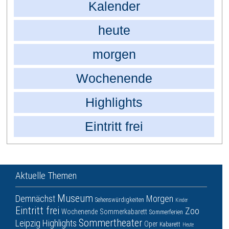
Kalender
heute
morgen
Wochenende
Highlights
Eintritt frei
Aktuelle Themen
Museum
Demnächst
Morgen
Sehenswürdigkeiten
Kinder
Eintritt frei
Zoo
Wochenende
Sommerkabarett
Sommerferien
Sommertheater
Leipzig
Highlights
Oper
Kabarett
Heute