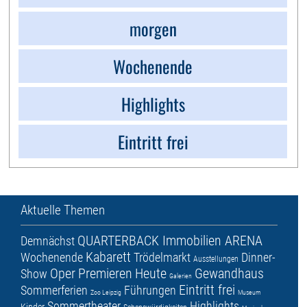
morgen
Wochenende
Highlights
Eintritt frei
Aktuelle Themen
QUARTERBACK Immobilien ARENA
Demnächst
Kabarett
Wochenende
Trödelmarkt
Dinner-
Ausstellungen
Oper
Premieren
Heute
Gewandhaus
Show
Galerien
Eintritt frei
Sommerferien
Führungen
Zoo Leipzig
Museum
Sommertheater
Highlights
Kinder