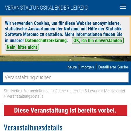
VERANSTALTUNGSKALENDER LEIPZIG
Wir verwenden Cookies, um für diese Website anonymisierte,
statistische Auswertungen der Nutzung mit Hilfe der Statistik-
Software Matomo zu erstellen. Mehr Informationen finden Sie
in unserer
Datenschutzerklärung
.
OK, ich bin einverstanden
Nein, bitte nicht
|
|
heute
morgen
Detaillierte Suche
Startseite
>
Veranstaltungen
>
Suche
>
Literatur & Lesung
>
Moritzbastei
> Veranstaltungsdetails
Diese Veranstaltung ist bereits vorbei.
Veranstaltungsdetails