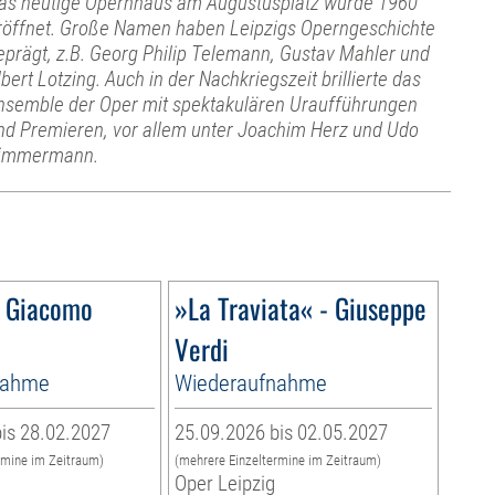
as heutige Opernhaus am Augustusplatz wurde 1960
röffnet. Große Namen haben Leipzigs Operngeschichte
eprägt, z.B. Georg Philip Telemann, Gustav Mahler und
lbert Lotzing. Auch in der Nachkriegszeit brillierte das
nsemble der Oper mit spektakulären Uraufführungen
nd Premieren, vor allem unter Joachim Herz und Udo
immermann.
– Giacomo
»La Traviata« - Giuseppe
Verdi
nahme
Wiederaufnahme
is 28.02.2027
25.09.2026 bis 02.05.2027
rmine im Zeitraum)
(mehrere Einzeltermine im Zeitraum)
Oper Leipzig