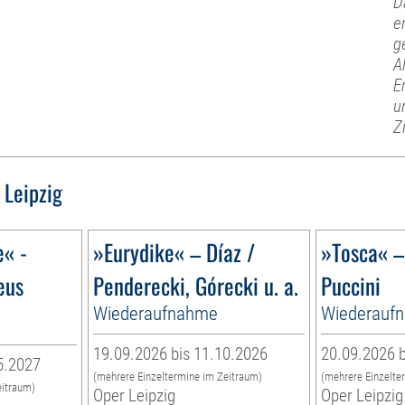
D
e
g
A
E
u
Z
 Leipzig
e« -
»Eurydike« – Díaz /
»Tosca« 
eus
Penderecki, Górecki u. a.
Puccini
Wiederaufnahme
Wiederauf
19.09.2026 bis 11.10.2026
20.09.2026 b
5.2027
(mehrere Einzeltermine im Zeitraum)
(mehrere Einzelte
eitraum)
Oper Leipzig
Oper Leipzig