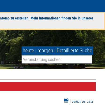
atomo zu erstellen. Mehr Informationen finden Sie in unserer
heute
|
morgen
|
Detaillierte Suche
|
zurück zur Liste