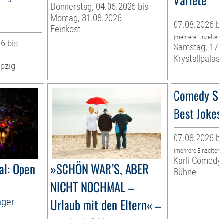
Donnerstag, 04.06.2026 bis
Montag, 31.08.2026
07.08.2026 b
Feinkost
(mehrere Einzelte
6 bis
Samstag, 17
Krystallpalas
pzig
Comedy S
Best Joke
07.08.2026 b
(mehrere Einzelte
Karli Comed
al: Open
»SCHÖN WAR’S, ABER
Bühne
NICHT NOCHMAL –
nger-
Urlaub mit den Eltern« –