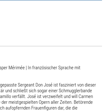
sper Mérimée | In französischer Sprache mit
ngepasste Sergeant Don José ist fasziniert von dieser
ilitär und schließt sich sogar einer Schmugglerbande
illo verfällt. José ist verzweifelt und will Carmen
 der meist­gespielten Opern aller Zeiten. Betörende
ich aufopfernden Frauenfiguren dar, die die