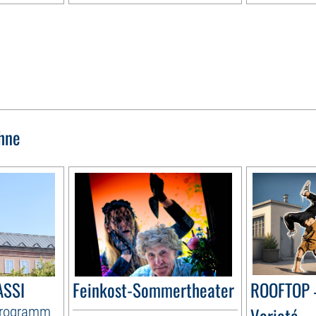
hne
ASSI
Feinkost-Sommertheater
ROOFTOP 
Programm
Varieté