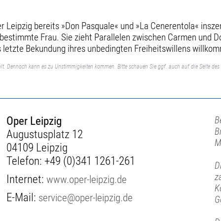
er Leipzig bereits »Don Pasquale« und »La ­Cenerentola« ins
stbestimmte Frau. Sie zieht ­Parallelen zwischen Carmen und Don
ls letzte Bekundung ihres unbedingten Freiheitswillens willko
lt. Dennoch kann es zu Unstimmigkeiten kommen. Bitte schauen Sie ggf. auch auf die Seite des 
Oper Leipzig
B
B
Augustusplatz 12
M
04109 Leipzig
Telefon:
+49 (0)341 1261-261
D
z
Internet:
www.oper-leipzig.de
K
E-Mail:
service@oper-leipzig.de
G