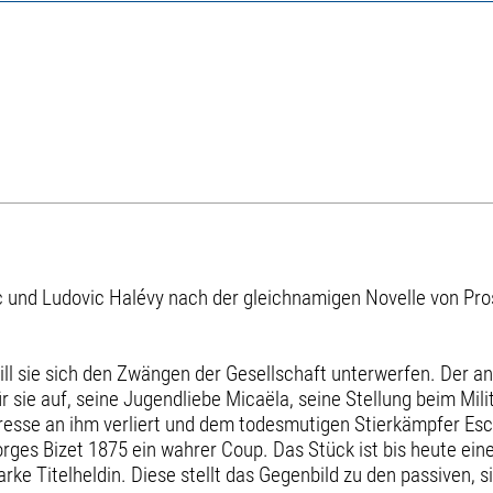
ac und Ludovic Halévy nach der gleichnamigen Novelle von Pro
will sie sich den Zwängen der Gesellschaft unter­werfen. Der a
s für sie auf, seine Jugendliebe Micaëla, seine Stellung beim M
resse an ihm verliert und dem ­todesmutigen Stierkämpfer Escam
ges Bizet 1875 ein wahrer Coup. Das Stück ist bis heute eine
ke Titel­heldin. Diese stellt das Gegenbild zu den passiven, s