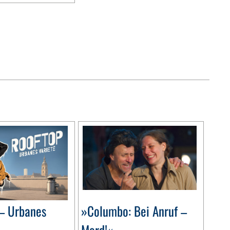
– Urbanes
»Columbo: Bei Anruf –
Mord!«