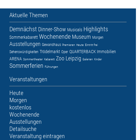
Aktuelle Themen
Demnächst
Highlights
Dinner-Show
Musicals
Wochenende
Museum
Sommerkabarett
Morgen
Ausstellungen
Gewandhaus
Premieren
Heute
Eintritt frei
Trödelmarkt
QUARTERBACK Immobilien
Sehenswürdigkeiten
Oper
Zoo Leipzig
ARENA
Sommertheater
Kabarett
Galerien
Kinder
Sommerferien
Führungen
Veranstaltungen
Heute
Morgen
kostenlos
Wochenende
Ausstellungen
Detailsuche
Veranstaltung eintragen