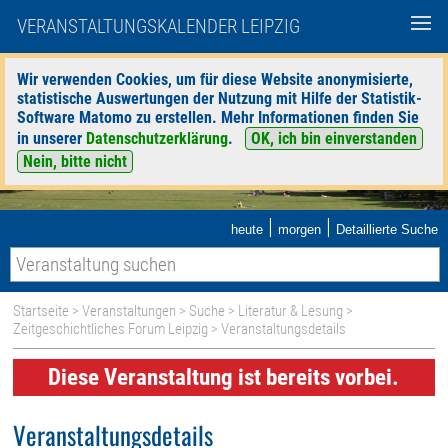
VERANSTALTUNGSKALENDER LEIPZIG
Wir verwenden Cookies, um für diese Website anonymisierte,
statistische Auswertungen der Nutzung mit Hilfe der Statistik-
Software Matomo zu erstellen. Mehr Informationen finden Sie
in unserer
Datenschutzerklärung
.
OK, ich bin einverstanden
Nein, bitte nicht
|
|
heute
morgen
Detaillierte Suche
Startseite
>
Veranstaltungen
>
Suche
>
Literatur & Lesung
>
Zeitgeschichtliches Forum Leipzig
> Veranstaltungsdetails
Diese Veranstaltung ist bereits vorbei.
Veranstaltungsdetails