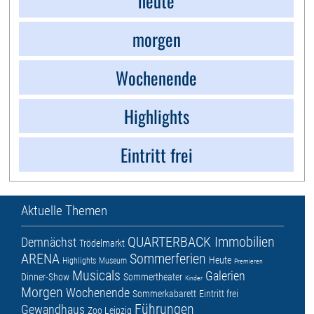
heute
morgen
Wochenende
Highlights
Eintritt frei
Aktuelle Themen
QUARTERBACK Immobilien
Demnächst
Trödelmarkt
ARENA
Sommerferien
Heute
Highlights
Museum
Premieren
Musicals
Galerien
Dinner-Show
Sommertheater
Kinder
Morgen
Wochenende
Sommerkabarett
Eintritt frei
Führungen
Gewandhaus
Zoo Leipzig