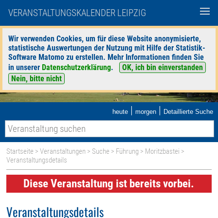
VERANSTALTUNGSKALENDER LEIPZIG
Wir verwenden Cookies, um für diese Website anonymisierte,
statistische Auswertungen der Nutzung mit Hilfe der Statistik-
Software Matomo zu erstellen. Mehr Informationen finden Sie
in unserer
Datenschutzerklärung
.
OK, ich bin einverstanden
Nein, bitte nicht
|
|
heute
morgen
Detaillierte Suche
Startseite
>
Veranstaltungen
>
Suche
>
Führung
>
Moritzbastei
>
Veranstaltungsdetails
Diese Veranstaltung ist bereits vorbei.
Veranstaltungsdetails