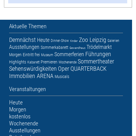
Aktuelle Themen
Demnächst
Zoo Leipzig
Heute
Dinner-Show
Galerien
Kinder
Ausstellungen
Trödelmarkt
Sommerkabarett
Gewandhaus
Führungen
Sommerferien
Morgen
Eintritt frei
Museum
Sommertheater
Highlights
Premieren
Kabarett
Wochenende
Sehenswürdigkeiten
Oper
QUARTERBACK
Immobilien ARENA
Musicals
Veranstaltungen
Heute
Morgen
kostenlos
Wochenende
Ausstellungen