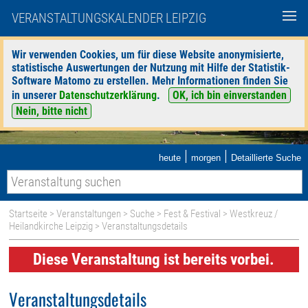
VERANSTALTUNGSKALENDER LEIPZIG
Wir verwenden Cookies, um für diese Website anonymisierte,
statistische Auswertungen der Nutzung mit Hilfe der Statistik-
Software Matomo zu erstellen. Mehr Informationen finden Sie
in unserer
Datenschutzerklärung
.
OK, ich bin einverstanden
Nein, bitte nicht
|
|
heute
morgen
Detaillierte Suche
Startseite
>
Veranstaltungen
>
Suche
>
Fest & Festival
>
Westkreuz /
Heilandkirche Leipzig
> Veranstaltungsdetails
Diese Veranstaltung ist bereits vorbei.
Veranstaltungsdetails