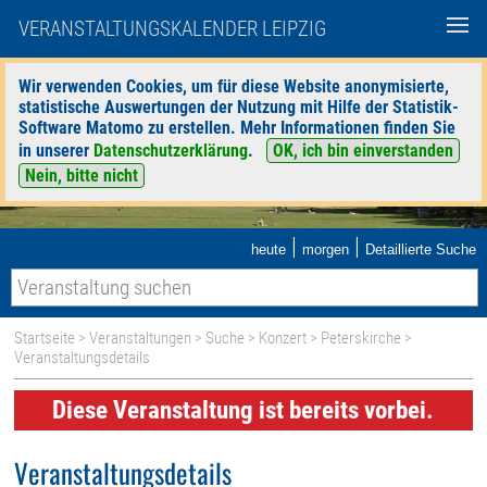
VERANSTALTUNGSKALENDER LEIPZIG
Wir verwenden Cookies, um für diese Website anonymisierte,
statistische Auswertungen der Nutzung mit Hilfe der Statistik-
Software Matomo zu erstellen. Mehr Informationen finden Sie
in unserer
Datenschutzerklärung
.
OK, ich bin einverstanden
Nein, bitte nicht
|
|
heute
morgen
Detaillierte Suche
Startseite
>
Veranstaltungen
>
Suche
>
Konzert
>
Peterskirche
>
Veranstaltungsdetails
Diese Veranstaltung ist bereits vorbei.
Veranstaltungsdetails