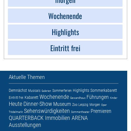
Wochenende
Highlights
Eintritt frei
Aktuelle Themen
Demnächst
Highlights
Sommerkabarett
Musicals
Sommerferien
Galerien
Wochenende
Führungen
Kabarett
Eintritt frei
Gewandhaus
Kinder
Heute
Dinner-Show
Museum
Zoo Leipzig
Morgen
Oper
Sehenswürdigkeiten
Premieren
Trödelmarkt
Sommertheater
QUARTERBACK Immobilien ARENA
Ausstellungen