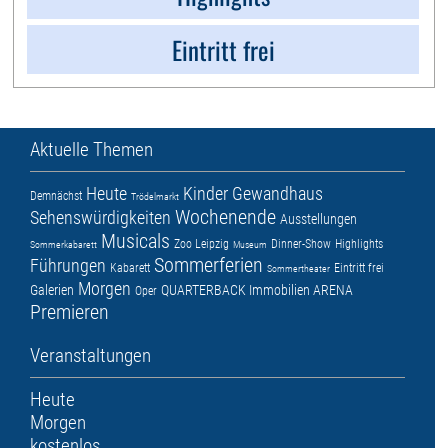
Eintritt frei
Aktuelle Themen
Heute
Kinder
Gewandhaus
Demnächst
Trödelmarkt
Wochenende
Sehenswürdigkeiten
Ausstellungen
Musicals
Zoo Leipzig
Dinner-Show
Highlights
Sommerkabarett
Museum
Sommerferien
Führungen
Kabarett
Eintritt frei
Sommertheater
Morgen
Galerien
QUARTERBACK Immobilien ARENA
Oper
Premieren
Veranstaltungen
Heute
Morgen
kostenlos