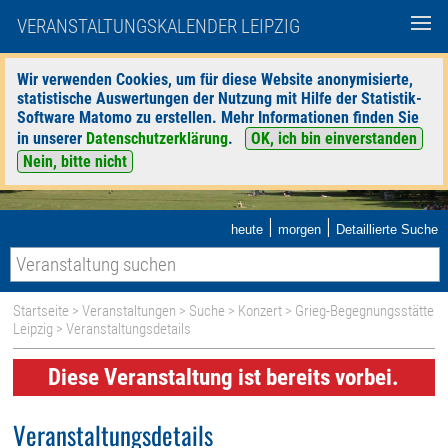
VERANSTALTUNGSKALENDER LEIPZIG
Wir verwenden Cookies, um für diese Website anonymisierte,
statistische Auswertungen der Nutzung mit Hilfe der Statistik-
Software Matomo zu erstellen. Mehr Informationen finden Sie
in unserer
Datenschutzerklärung
.
OK, ich bin einverstanden
Nein, bitte nicht
|
|
heute
morgen
Detaillierte Suche
Startseite
>
Veranstaltungen
>
Suche
>
Konzert
>
Grieg-Begegnungsstätte
Leipzig
> Veranstaltungsdetails
Diese Veranstaltung ist bereits vorbei.
Veranstaltungsdetails