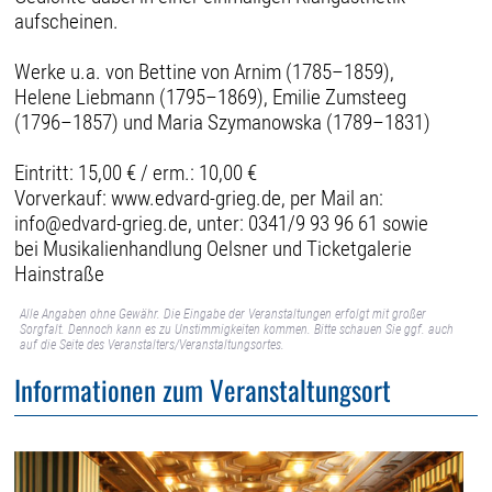
aufscheinen.
Werke u.a. von Bettine von Arnim (1785–1859),
Helene Liebmann (1795–1869), Emilie Zumsteeg
(1796–1857) und Maria Szymanowska (1789–1831)
Eintritt: 15,00 € / erm.: 10,00 €
Vorverkauf: www.edvard-grieg.de, per Mail an:
info@edvard-grieg.de, unter: 0341/9 93 96 61 sowie
bei Musikalienhandlung Oelsner und Ticketgalerie
Hainstraße
Alle Angaben ohne Gewähr. Die Eingabe der Veranstaltungen erfolgt mit großer
Sorgfalt. Dennoch kann es zu Unstimmigkeiten kommen. Bitte schauen Sie ggf. auch
auf die Seite des Veranstalters/Veranstaltungsortes.
Informationen zum Veranstaltungsort