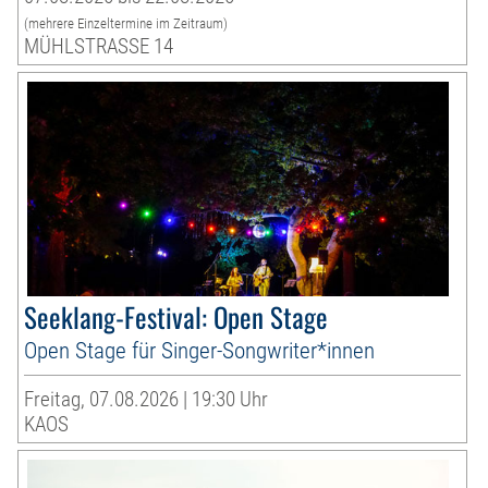
(mehrere Einzeltermine im Zeitraum)
MÜHLSTRASSE 14
Seeklang-Festival: Open Stage
Open Stage für Singer-Songwriter*innen
Freitag, 07.08.2026 | 19:30 Uhr
KAOS