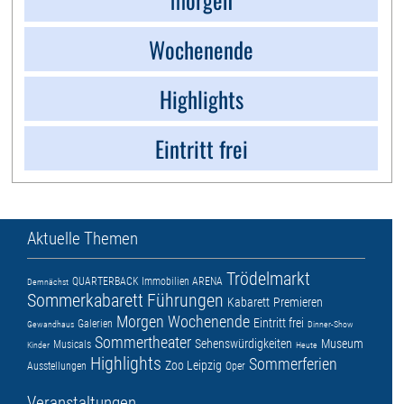
Wochenende
Highlights
Eintritt frei
Aktuelle Themen
Trödelmarkt
QUARTERBACK Immobilien ARENA
Demnächst
Sommerkabarett
Führungen
Kabarett
Premieren
Morgen
Wochenende
Eintritt frei
Galerien
Gewandhaus
Dinner-Show
Sommertheater
Sehenswürdigkeiten
Museum
Musicals
Kinder
Heute
Highlights
Sommerferien
Zoo Leipzig
Ausstellungen
Oper
Veranstaltungen