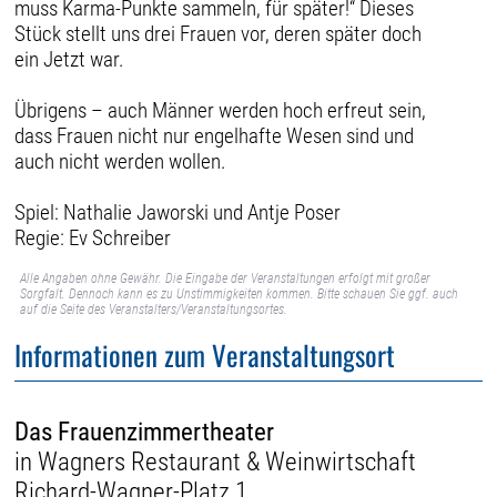
muss Karma-Punkte sammeln, für später!“ Dieses
Stück stellt uns drei Frauen vor, deren später doch
ein Jetzt war.
Übrigens – auch Männer werden hoch erfreut sein,
dass Frauen nicht nur engelhafte Wesen sind und
auch nicht werden wollen.
Spiel: Nathalie Jaworski und Antje Poser
Regie: Ev Schreiber
Alle Angaben ohne Gewähr. Die Eingabe der Veranstaltungen erfolgt mit großer
Sorgfalt. Dennoch kann es zu Unstimmigkeiten kommen. Bitte schauen Sie ggf. auch
auf die Seite des Veranstalters/Veranstaltungsortes.
Informationen zum Veranstaltungsort
Das Frauenzimmertheater
in Wagners Restaurant & Weinwirtschaft
Richard-Wagner-Platz 1