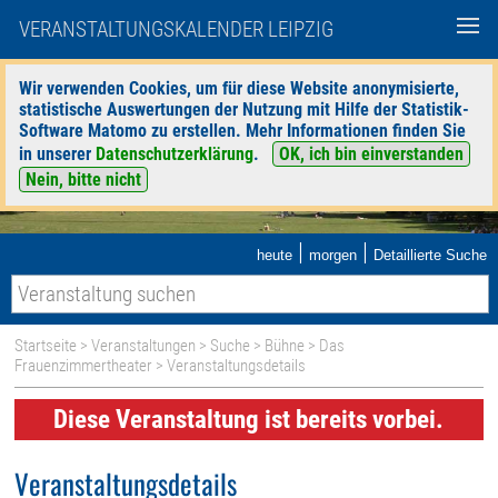
VERANSTALTUNGSKALENDER LEIPZIG
Wir verwenden Cookies, um für diese Website anonymisierte,
statistische Auswertungen der Nutzung mit Hilfe der Statistik-
Software Matomo zu erstellen. Mehr Informationen finden Sie
in unserer
Datenschutzerklärung
.
OK, ich bin einverstanden
Nein, bitte nicht
|
|
heute
morgen
Detaillierte Suche
Startseite
>
Veranstaltungen
>
Suche
>
Bühne
>
Das
Frauenzimmertheater
> Veranstaltungsdetails
Diese Veranstaltung ist bereits vorbei.
Veranstaltungsdetails