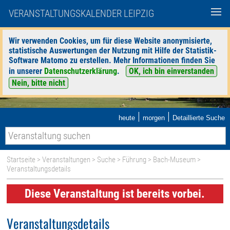
VERANSTALTUNGSKALENDER LEIPZIG
Wir verwenden Cookies, um für diese Website anonymisierte,
statistische Auswertungen der Nutzung mit Hilfe der Statistik-
Software Matomo zu erstellen. Mehr Informationen finden Sie
in unserer
Datenschutzerklärung
.
OK, ich bin einverstanden
Nein, bitte nicht
|
|
heute
morgen
Detaillierte Suche
Startseite
>
Veranstaltungen
>
Suche
>
Führung
>
Bach-Museum
>
Veranstaltungsdetails
Diese Veranstaltung ist bereits vorbei.
Veranstaltungsdetails