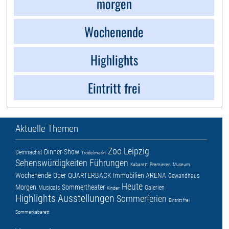
morgen
Wochenende
Highlights
Eintritt frei
Aktuelle Themen
Zoo Leipzig
Dinner-Show
Demnächst
Trödelmarkt
Sehenswürdigkeiten
Führungen
Kabarett
Premieren
Museum
Wochenende
Oper
QUARTERBACK Immobilien ARENA
Gewandhaus
Heute
Morgen
Sommertheater
Musicals
Galerien
Kinder
Highlights
Ausstellungen
Sommerferien
Eintritt frei
Sommerkabarett