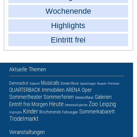
Wochenende
Highlights
Eintritt frei
Aktuelle Themen
Musicals
Demnächst
Dinner-Show
Kabarett
Ausstellungen
Museum
Premieren
QUARTERBACK Immobilien ARENA
Oper
Sommertheater
Sommerferien
Galerien
Gewandhaus
Heute
Zoo Leipzig
Eintritt frei
Morgen
Sehenswürdigkeiten
Kinder
Sommerkabarett
Wochenende
Führungen
Highlights
Trödelmarkt
Veranstaltungen