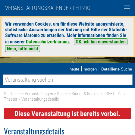
VERANSTALTUNGSKALENDER LEIPZIG
Wir verwenden Cookies, um für diese Website anonymisierte,
statistische Auswertungen der Nutzung mit Hilfe der Statistik-
Software Matomo zu erstellen. Mehr Informationen finden Sie
in unserer
Datenschutzerklärung
.
OK, ich bin einverstanden
Nein, bitte nicht
|
|
heute
morgen
Detaillierte Suche
Startseite
>
Veranstaltungen
>
Suche
>
Kinder & Familie
>
LOFFT - Das
Theater
> Veranstaltungsdetails
Diese Veranstaltung ist bereits vorbei.
Veranstaltungsdetails