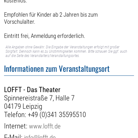
kostenlos.
Empfohlen für Kinder ab 2 Jahren bis zum
Vorschulalter.
Eintritt frei, Anmeldung erforderlich.
Alle Angaben ohne Gewähr. Die Eingabe der Veranstaltungen erfolgt mit großer
Sorgfalt. Dennoch kann es zu Unstimmigkeiten kommen. Bitte schauen Sie ggf. auch
auf die Seite des Veranstalters/Veranstaltungsortes.
Informationen zum Veranstaltungsort
LOFFT - Das Theater
Spinnereistraße 7, Halle 7
04179 Leipzig
Telefon:
+49 (0)341 35595510
Internet:
www.lofft.de
E-Mail:
info@lofft.de