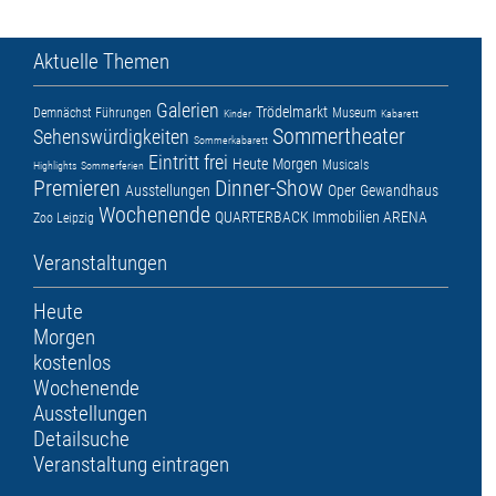
Aktuelle Themen
Galerien
Trödelmarkt
Demnächst
Führungen
Museum
Kinder
Kabarett
Sommertheater
Sehenswürdigkeiten
Sommerkabarett
Eintritt frei
Heute
Morgen
Musicals
Highlights
Sommerferien
Premieren
Dinner-Show
Ausstellungen
Oper
Gewandhaus
Wochenende
QUARTERBACK Immobilien ARENA
Zoo Leipzig
Veranstaltungen
Heute
Morgen
kostenlos
Wochenende
Ausstellungen
Detailsuche
Veranstaltung eintragen