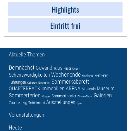
Highlights
Eintritt frei
Aktuelle Themen
Demnächst
Gewandhaus
Heute
Kinder
Wochenende
Sehenswürdigkeiten
Premieren
Highlights
Sommerkabarett
Führungen
Kabarett
Eintritt frei
QUARTERBACK Immobilien ARENA
Museum
Musicals
Sommerferien
Galerien
Sommertheater
Morgen
Dinner-Show
Ausstellungen
Zoo Leipzig
Trödelmarkt
Oper
Veranstaltungen
Heute