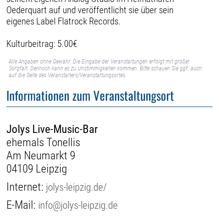
Oederquart auf und veröffentlicht sie über sein
eigenes Label Flatrock Records.
Kulturbeitrag: 5.00€
Alle Angaben ohne Gewähr. Die Eingabe der Veranstaltungen erfolgt mit großer
Sorgfalt. Dennoch kann es zu Unstimmigkeiten kommen. Bitte schauen Sie ggf. auch
auf die Seite des Veranstalters/Veranstaltungsortes.
Informationen zum Veranstaltungsort
Jolys Live-Music-Bar
ehemals Tonellis
Am Neumarkt 9
04109 Leipzig
Internet:
jolys-leipzig.de/
E-Mail:
info@jolys-leipzig.de