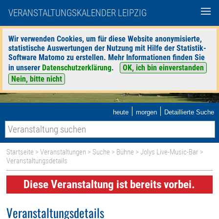
VERANSTALTUNGSKALENDER LEIPZIG
Wir verwenden Cookies, um für diese Website anonymisierte,
statistische Auswertungen der Nutzung mit Hilfe der Statistik-
Software Matomo zu erstellen. Mehr Informationen finden Sie
in unserer
Datenschutzerklärung
.
OK, ich bin einverstanden
Nein, bitte nicht
|
|
heute
morgen
Detaillierte Suche
Startseite
>
Veranstaltungen
>
Suche
>
Bühne
>
Jolys Live-Music-Bar
>
Veranstaltungsdetails
Diese Veranstaltung ist bereits vorbei.
Veranstaltungsdetails