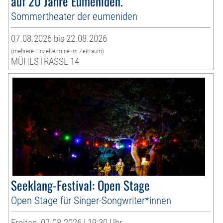
auf 20 Jahre Eumeniden.
Sommertheater der eumeniden
07.08.2026 bis 22.08.2026
(mehrere Einzeltermine im Zeitraum)
MÜHLSTRASSE 14
Seeklang-Festival: Open Stage
Open Stage für Singer-Songwriter*innen
Freitag, 07.08.2026 | 19:30 Uhr