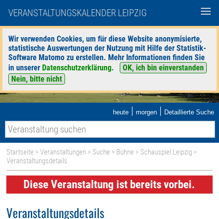
VERANSTALTUNGSKALENDER LEIPZIG
Wir verwenden Cookies, um für diese Website anonymisierte,
statistische Auswertungen der Nutzung mit Hilfe der Statistik-
Software Matomo zu erstellen. Mehr Informationen finden Sie
in unserer
Datenschutzerklärung
.
OK, ich bin einverstanden
Nein, bitte nicht
|
|
heute
morgen
Detaillierte Suche
Startseite
>
Veranstaltungen
>
Suche
>
Bühne
>
Schauspiel Leipzig
>
Veranstaltungsdetails
Diese Veranstaltung ist bereits vorbei.
Veranstaltungsdetails