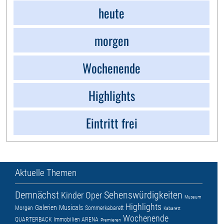
heute
morgen
Wochenende
Highlights
Eintritt frei
Aktuelle Themen
Demnächst
Sehenswürdigkeiten
Kinder
Oper
Museum
Highlights
Galerien
Musicals
Morgen
Sommerkabarett
Kabarett
Wochenende
QUARTERBACK Immobilien ARENA
Premieren