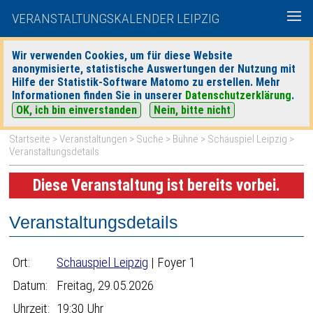
VERANSTALTUNGSKALENDER LEIPZIG
Wir verwenden Cookies, um für diese Website
anonymisierte, statistische Auswertungen der Nutzung mit
|
|
Hilfe der Statistik-Software Matomo zu erstellen. Mehr
heute
morgen
Detaillierte Suche
Informationen finden Sie in unserer
Datenschutzerklärung
.
OK, ich bin einverstanden
Nein, bitte nicht
Startseite
>
Veranstaltungen
>
Suche
>
Bühne
>
Schauspiel Leipzig
>
Veranstaltungsdetails
Diese Veranstaltung ist bereits vorbei.
Veranstaltungsdetails
Ort:
Schauspiel Leipzig
| Foyer 1
Datum:
Freitag, 29.05.2026
Uhrzeit:
19:30 Uhr