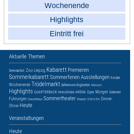
Wochenende
Highlights
Eintritt frei
Aktuelle Themen
Kabarett
Premieren
Zoo Leipzig
Demnächst
Sommerkabarett
Sommerferien
Ausstellungen
Kinder
Trödelmarkt
Wochenende
Sehenswürdigkeiten
Musicals
Highlights
Morgen
QUARTERBACK Immobilien ARENA
Oper
Galerien
Sommertheater
Führungen
Dinner-
Gewandhaus
Museum
Eintritt frei
Heute
Show
Veranstaltungen
Heute