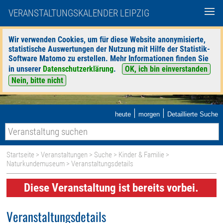
VERANSTALTUNGSKALENDER LEIPZIG
Wir verwenden Cookies, um für diese Website anonymisierte,
statistische Auswertungen der Nutzung mit Hilfe der Statistik-
Software Matomo zu erstellen. Mehr Informationen finden Sie
in unserer
Datenschutzerklärung
.
OK, ich bin einverstanden
Nein, bitte nicht
|
|
heute
morgen
Detaillierte Suche
Startseite
>
Veranstaltungen
>
Suche
>
Kinder & Familie
>
Naturkundemuseum
> Veranstaltungsdetails
Diese Veranstaltung ist bereits vorbei.
Veranstaltungsdetails