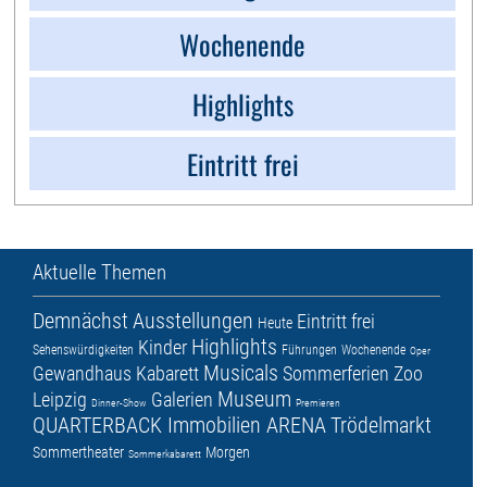
Wochenende
Highlights
Eintritt frei
Aktuelle Themen
Demnächst
Ausstellungen
Eintritt frei
Heute
Highlights
Kinder
Sehenswürdigkeiten
Führungen
Wochenende
Oper
Musicals
Gewandhaus
Kabarett
Sommerferien
Zoo
Museum
Leipzig
Galerien
Dinner-Show
Premieren
QUARTERBACK Immobilien ARENA
Trödelmarkt
Sommertheater
Morgen
Sommerkabarett