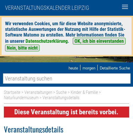
VERANSTALTUNGSKALENDER LEIPZIG
Wir verwenden Cookies, um für diese Website anonymisierte,
statistische Auswertungen der Nutzung mit Hilfe der Statistik-
Software Matomo zu erstellen. Mehr Informationen finden Sie
in unserer
Datenschutzerklärung
.
OK, ich bin einverstanden
Nein, bitte nicht
|
|
heute
morgen
Detaillierte Suche
Startseite
>
Veranstaltungen
>
Suche
>
Kinder & Familie
>
Naturkundemuseum
> Veranstaltungsdetails
Diese Veranstaltung ist bereits vorbei.
Veranstaltungsdetails