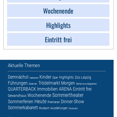
Wochenende
Highlights
Eintritt frei
Aktuelle Themen
Demnächst
Kinder
Highlights
Zoo Leipzig
Oper
Kabarett
Führungen
Trödelmarkt
Morgen
Galerien
Sehenswürdigkeiten
QUARTERBACK Immobilien ARENA
Eintritt frei
Sommertheater
Wochenende
Gewandhaus
Heute
Sommerferien
Dinner-Show
Premieren
Sommerkabarett
Museum
Ausstellungen
Musicals