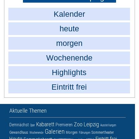
Kalender
heute
morgen
Wochenende
Highlights
Eintritt frei
Aktuelle Themen
Kabarett
Zoo Leipzig
Demnächst
Premieren
Oper
Ausstellungen
Galerien
Gewandhaus
Morgen
Sommertheater
Wochenende
Führungen
Heute
Eintritt frei