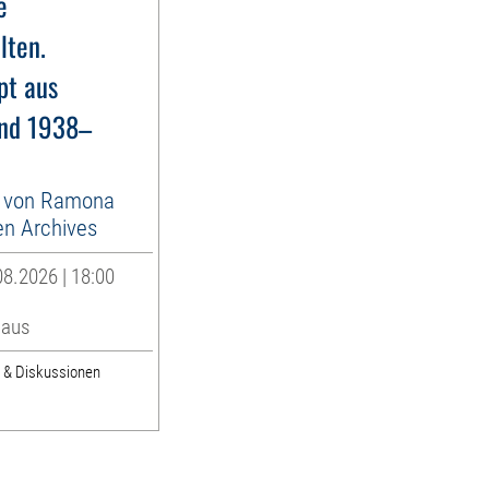
e
lten.
pt aus
and 1938–
g von Ramona
en Archives
8.2026 | 18:00
Haus
e & Diskussionen