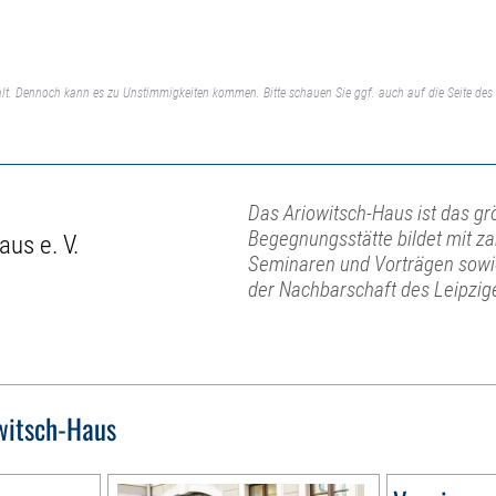
lt. Dennoch kann es zu Unstimmigkeiten kommen. Bitte schauen Sie ggf. auch auf die Seite des 
Das Ariowitsch-Haus ist das gr
Begegnungsstätte bildet mit z
us e. V.
Seminaren und Vorträgen sowi
der Nachbarschaft des Leipzige
witsch-Haus