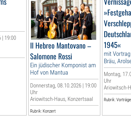
ms
Vernissag
»Festgeha
Verschlep
Deutschl
 | 19:00
1945«
Il Hebreo Mantovano –
mit Vortra
Salomone Rossi
Bräu, Arols
Ein jüdischer Komponist am
Hof von Mantua
Montag, 17.0
Uhr
Donnerstag, 08.10.2026 | 19:00
Ariowitsch-
Uhr
Ariowitsch-Haus, Konzertsaal
Rubrik: Vorträg
Rubrik: Konzert