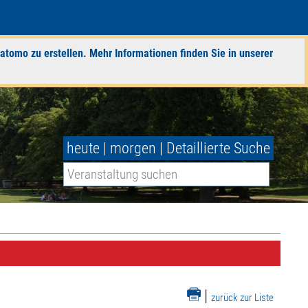
atomo zu erstellen. Mehr Informationen finden Sie in unserer
heute
|
morgen
|
Detaillierte Suche
|
zurück zur Liste