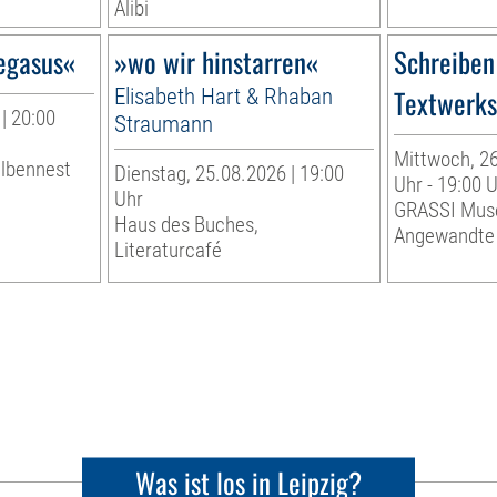
Alibi
egasus«
»wo wir hinstarren«
Schreiben
Elisabeth Hart & Rhaban
Textwerkst
| 20:00
Straumann
Mittwoch, 26
albennest
Dienstag, 25.08.2026 | 19:00
Uhr - 19:00 
Uhr
GRASSI Mus
Haus des Buches,
Angewandte
Literaturcafé
Was ist los in Leipzig?