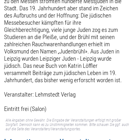
zu den Messen strömten hunderte Messjuden in die
Stadt. Das 19. Jahrhundert aber stand im Zeichen
des Aufbruchs und der Hoffnung: Die jüdischen
Messebesucher kämpften für ihre
Gleichberechtigung, viele junge Juden zog es zum
Studieren an die Pleiße, und der Brühl mit seinen
zahlreichen Rauchwarenhandlungen erhielt im
Volksmund den Namen „Judenbrühl». Aus Juden in
Leipzig wurden Leipziger Juden - Leipzig wurde
jüdisch. Das neue Buch von Katrin Löffler
versammelt Beiträge zum jüdischen Leben im 19.
Jahrhundert, das bisher wenig erforscht worden ist.
Veranstalter: Lehmstedt Verlag
Eintritt frei (Salon)
Alle Angaben ohne Gewähr. Die Eingabe der Veranstaltungen erfolgt mit großer
Sorgfalt. Dennoch kann es zu Unstimmigkeiten kommen. Bitte schauen Sie ggf. auch
auf die Seite des Veranstalters/Veranstaltungsortes.