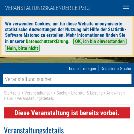
VERANSTALTUNGSKALENDER LEIPZIG
Wir verwenden Cookies, um für diese Website anonymisierte,
statistische Auswertungen der Nutzung mit Hilfe der Statistik-
Software Matomo zu erstellen. Mehr Informationen finden Sie
in unserer
Datenschutzerklärung
.
OK, ich bin einverstanden
Nein, bitte nicht
|
|
heute
morgen
Detaillierte Suche
Startseite
>
Veranstaltungen
>
Suche
>
Literatur & Lesung
>
Ariowitsch-
Haus
> Veranstaltungsdetails
Diese Veranstaltung ist bereits vorbei.
Veranstaltungsdetails