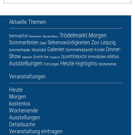
Aktuelle Themen
Trödelmarkt
Morgen
Demnächst
Premieren
Gewandhaus
Sommerferien
Sehenswürdigkeiten
Zoo Leipzig
Oper
Galerien
Dinner-
Musicals
Sommerkabarett
Kinder
Sommertheater
Show
QUARTERBACK Immobilien ARENA
Eintritt frei
Kabarett
Museum
Ausstellungen
Heute
Highlights
Führungen
Wochenende
Veranstaltungen
Heute
Morgen
kostenlos
Wochenende
Ausstellungen
Detailsuche
Veranstaltung eintragen