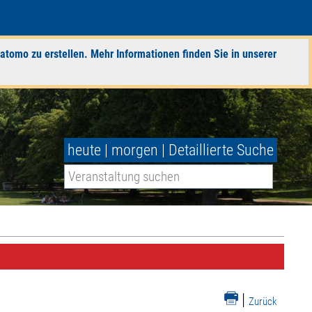
atomo zu erstellen. Mehr Informationen finden Sie in unserer
heute
|
morgen
|
Detaillierte Suche
|
Zurück