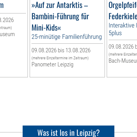
um
»Auf zur Antarktis –
Orgelpfei
Bambini-Führung für
Federkiel
8.2026
Mini-Kids«
Interaktive
eitraum)
5plus
museum
25-minütige Familienführung
09.08.2026 b
09.08.2026 bis 13.08.2026
(mehrere Einzelte
(mehrere Einzeltermine im Zeitraum)
Bach-Muse
Panometer Leipzig
Was ist los in Leipzig?