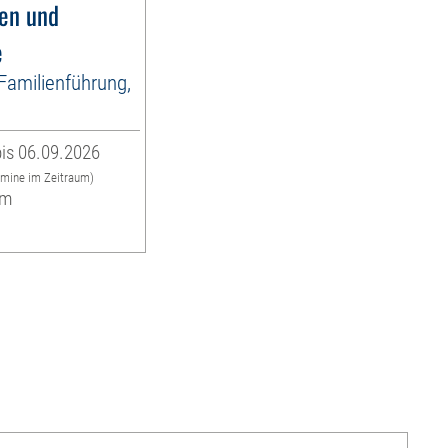
fen und
e
 Familienführung,
is 06.09.2026
rmine im Zeitraum)
um