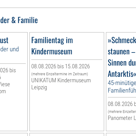
nder & Familie
ust
Familientag im
»Schmecke
nder und
Kindermuseum
staunen –
Sinnen du
08.08.2026 bis 15.08.2026
026 bis
Antarktis
(mehrere Einzeltermine im Zeitraum)
6
UNIKATUM Kindermuseum
45-minütig
Wiese
Leipzig
Familienfüh
vom
08.08.2026 b
(mehrere Einzelte
Panometer L