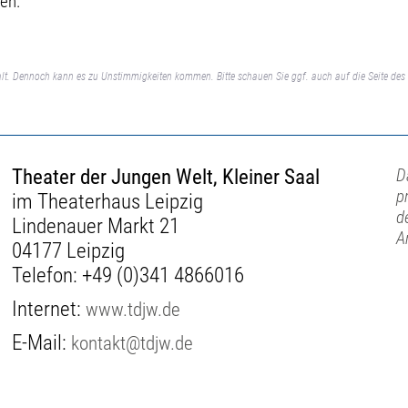
zen.
lt. Dennoch kann es zu Unstimmigkeiten kommen. Bitte schauen Sie ggf. auch auf die Seite des 
Theater der Jungen Welt, Kleiner Saal
D
p
im Theaterhaus Leipzig
d
Lindenauer Markt 21
A
04177 Leipzig
Telefon:
+49 (0)341 4866016
Internet:
www.tdjw.de
E-Mail:
kontakt@tdjw.de