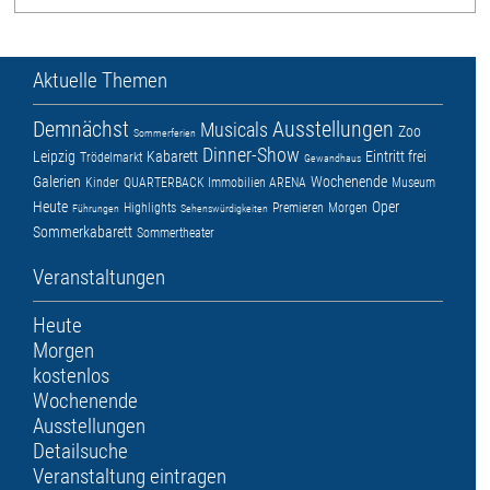
Aktuelle Themen
Demnächst
Ausstellungen
Musicals
Zoo
Sommerferien
Dinner-Show
Leipzig
Kabarett
Eintritt frei
Trödelmarkt
Gewandhaus
Galerien
Wochenende
Kinder
QUARTERBACK Immobilien ARENA
Museum
Heute
Oper
Highlights
Premieren
Morgen
Führungen
Sehenswürdigkeiten
Sommerkabarett
Sommertheater
Veranstaltungen
Heute
Morgen
kostenlos
Wochenende
Ausstellungen
Detailsuche
Veranstaltung eintragen