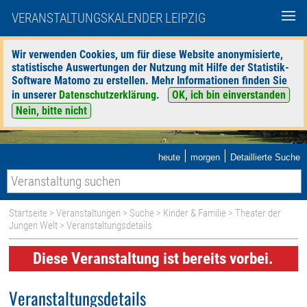
VERANSTALTUNGSKALENDER LEIPZIG
Wir verwenden Cookies, um für diese Website anonymisierte,
statistische Auswertungen der Nutzung mit Hilfe der Statistik-
Software Matomo zu erstellen. Mehr Informationen finden Sie
in unserer
Datenschutzerklärung
.
OK, ich bin einverstanden
Nein, bitte nicht
|
|
heute
morgen
Detaillierte Suche
Startseite
>
Veranstaltungen
>
Suche
>
Kinder & Familie
>
Theater der
Jungen Welt
> Veranstaltungsdetails
Diese Veranstaltung ist bereits vorbei.
Veranstaltungsdetails